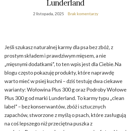
Lunderland
2 listopada, 2025
Brak komentarzy
Jeśli szukasz naturalnej karmy dla psa bez zbóż, z
prostym składem i prawdziwym mięsem, a nie
„mięsnymi dodatkami”, to ten wpis jest dla Ciebie.Na
blogu często pokazuję produkty, które naprawdę
warto mieć w psiej kuchni – dziś testuję dwa ciekawe
warianty: Wołowina Plus 300 g oraz Podroby Wołowe
Plus 300 g od marki Lunderland. To karmy typu „clean
label” – bez konserwantów, zbóż i sztucznych
zapachów, stworzone z myślą o psach, które zasługują
na coś lepszego niż przeciętna puszka z