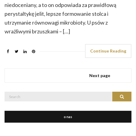
niedoceniany, a to on odpowiada za prawidłową
perystaltykę jelit, lepsze formowanie stolca i
utrzymanie równowagi mikrobioty. U psów z
wrażliwymi brzuszkami – […]
Continue Reading
Next page
Search
Search
for:
o nas