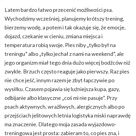
Latem bardzo łatwo przecenić możliwości psa.
Wychodzimy wcześniej, planujemy krótszy trening,
bierzemy wodę, a potem i tak okazuje się, że emocje,
dojazd, czekanie w cieniu, zmiana miejsca i
temperatura robią swoje. Pies niby „tylko był na
treningu” albo „tylko jechał z nami na weekend”, ale
jego organizm miał tego dnia dużo więcej bodźców niż
zwykle. Brzuch często reaguje jako pierwszy. Raz pies
nie chce jeść, innym razem je zbyt łapczywie po
wysiłku. Czasem pojawia się luźniejsza kupa, gazy,
odbijanie albo klasyczne „coś mi nie pasuje”. Przy
psach aktywnych, wrażliwych, alergicznych albo po
przejściach jelitowych letnia logistyka miski naprawdę
ma znaczenie. Dlatego moja zasada wyjazdowo-
treningowa jest prosta: zabieram to, co pies zna, i