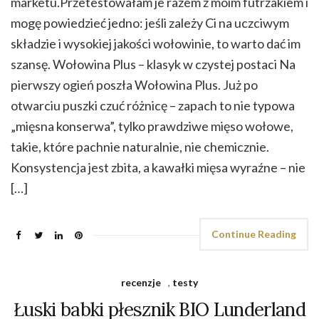
marketu.Przetestowałam je razem z moim futrzakiem i
mogę powiedzieć jedno: jeśli zależy Ci na uczciwym
składzie i wysokiej jakości wołowinie, to warto dać im
szansę. Wołowina Plus – klasyk w czystej postaci Na
pierwszy ogień poszła Wołowina Plus. Już po
otwarciu puszki czuć różnicę – zapach to nie typowa
„mięsna konserwa”, tylko prawdziwe mięso wołowe,
takie, które pachnie naturalnie, nie chemicznie.
Konsystencja jest zbita, a kawałki mięsa wyraźne – nie
[…]
Continue Reading
recenzje
,
testy
Łuski babki płesznik BIO Lunderland