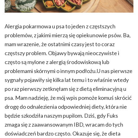
Alergia pokarmowa u psa to jeden z częstszych
problemów, z jakimi mierzą się opiekunowie psów. Ba,
mam wrazenie, że ostatnimi czasy jest to coraz
częstszy problem. Objawy bywają nieoczywiste i
często są mylone z alergią środowiskową lub
problemami skórnymi o innym podłożu.U nas pierwsze
sygnały pojawiły się kilka lat temu i to właśnie wtedy
po raz pierwszy zetknęłam się z dietą eliminacyjną u
psa. Mam nadzieję, że mój wpis pomoże komuś skrócić
drogę do odnalezienia odpowiedniej diety, która nie
będzie szkodziła naszym pupilom. Dziś, gdy Fuks
zmaga się z zaawansowanym IBD, wracam do tych
doświadczeń bardzo często. Okazuje się, że dieta