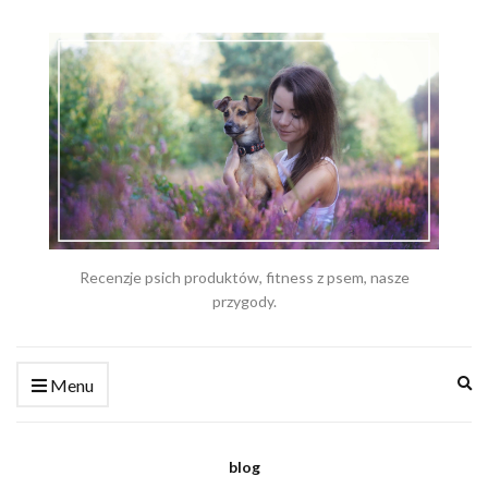
Recenzje psich produktów, fitness z psem, nasze
przygody.
Ex
Menu
se
fo
blog