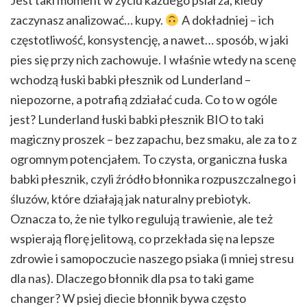
Jest taki moment w życiu każdego psiarza, kiedy
zaczynasz analizować… kupy.
A dokładniej – ich
częstotliwość, konsystencję, a nawet… sposób, w jaki
pies się przy nich zachowuje. I właśnie wtedy na scenę
wchodzą łuski babki płesznik od Lunderland –
niepozorne, a potrafią zdziałać cuda. Co to w ogóle
jest? Lunderland łuski babki płesznik BIO to taki
magiczny proszek – bez zapachu, bez smaku, ale za to z
ogromnym potencjałem. To czysta, organiczna łuska
babki płesznik, czyli źródło błonnika rozpuszczalnego i
śluzów, które działają jak naturalny prebiotyk.
Oznacza to, że nie tylko regulują trawienie, ale też
wspierają florę jelitową, co przekłada się na lepsze
zdrowie i samopoczucie naszego psiaka (i mniej stresu
dla nas). Dlaczego błonnik dla psa to taki game
changer? W psiej diecie błonnik bywa często