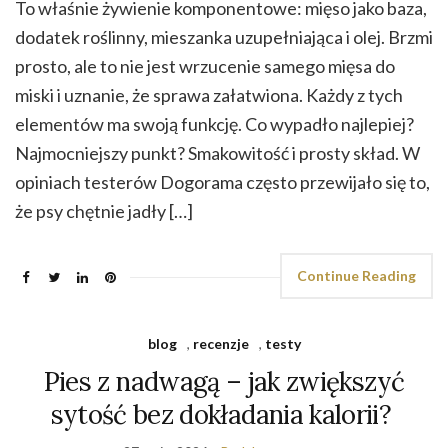
To właśnie żywienie komponentowe: mięso jako baza,
dodatek roślinny, mieszanka uzupełniająca i olej. Brzmi
prosto, ale to nie jest wrzucenie samego mięsa do
miski i uznanie, że sprawa załatwiona. Każdy z tych
elementów ma swoją funkcję. Co wypadło najlepiej?
Najmocniejszy punkt? Smakowitość i prosty skład. W
opiniach testerów Dogorama często przewijało się to,
że psy chętnie jadły […]
Continue Reading
blog
,
recenzje
,
testy
Pies z nadwagą – jak zwiększyć
sytość bez dokładania kalorii?