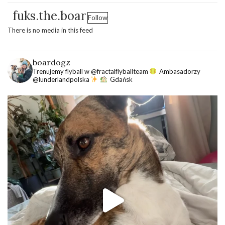
fuks.the.boar
Follow
There is no media in this feed
boardogz
Trenujemy flyball w @fractalflyballteam
Ambasadorzy
@lunderlandpolska
Gdańsk