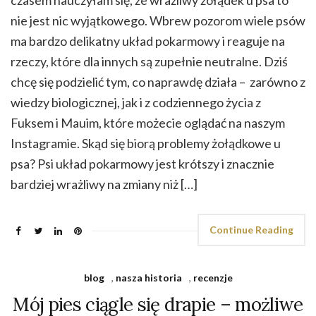
czasem nauczyłam się, że wrażliwy żołądek u psa to
nie jest nic wyjątkowego. Wbrew pozorom wiele psów
ma bardzo delikatny układ pokarmowy i reaguje na
rzeczy, które dla innych są zupełnie neutralne. Dziś
chcę się podzielić tym, co naprawdę działa – zarówno z
wiedzy biologicznej, jak i z codziennego życia z
Fuksem i Mauim, które możecie oglądać na naszym
Instagramie. Skąd się biorą problemy żołądkowe u
psa? Psi układ pokarmowy jest krótszy i znacznie
bardziej wrażliwy na zmiany niż […]
Continue Reading
blog
,
nasza historia
,
recenzje
Mój pies ciągle się drapie – możliwe