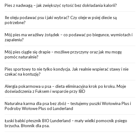
Pies z nadwagą – jak zwiększyć sytość bez dokładania kalorii?
Ile oleju podawać psu i jaki wybrać? Czy oleje w psiej diecie są
potrzebne?
Mój pies ma wrażliwy żołądek – co podawać po biegunce, wymiotach i
zapaleniu?
Mój pies ciągle się drapie – możliwe przyczyny oraz jak mu mogę
pomóc naturalnie?
Pies sportowy to nie tylko kondycja. Jak realnie wspierać stawy i nie
czekać na kontuzję?
Alergia pokarmowa u psa – dieta eliminacyjna krok po kroku. Moje
doświadczenia z Fuksem i wsparcie przy IBD
Naturalna karma dla psa bez zbóż – testujemy puszki Wołowina Plus i
Podroby Wołowe Plus od Lunderland
Łuski babki płesznik BIO Lunderland – mały wielki pomocnik psiego
brzucha. Błonnik dla psa.