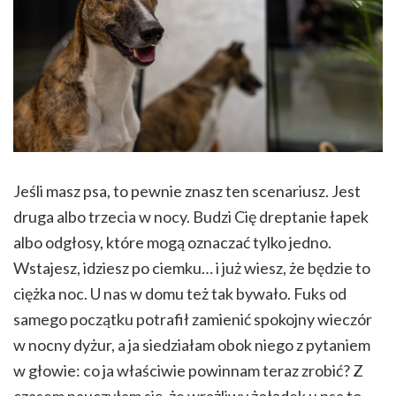
Jeśli masz psa, to pewnie znasz ten scenariusz. Jest
druga albo trzecia w nocy. Budzi Cię dreptanie łapek
albo odgłosy, które mogą oznaczać tylko jedno.
Wstajesz, idziesz po ciemku… i już wiesz, że będzie to
ciężka noc. U nas w domu też tak bywało. Fuks od
samego początku potrafił zamienić spokojny wieczór
w nocny dyżur, a ja siedziałam obok niego z pytaniem
w głowie: co ja właściwie powinnam teraz zrobić? Z