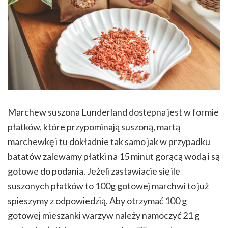
Marchew suszona Lunderland dostępna jest w formie
płatków, które przypominają suszoną, martą
marchewkę i tu dokładnie tak samo jak w przypadku
batatów zalewamy płatki na 15 minut gorącą wodą i są
gotowe do podania. Jeżeli zastawiacie się ile
suszonych płatków to 100g gotowej marchwi to już
spieszymy z odpowiedzią. Aby otrzymać 100 g
gotowej mieszanki warzyw należy namoczyć 21 g