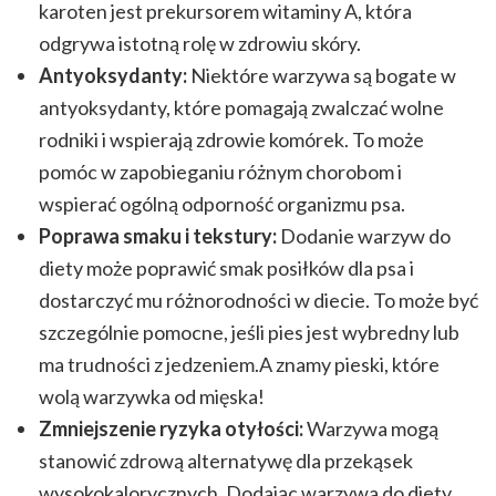
karoten jest prekursorem witaminy A, która
odgrywa istotną rolę w zdrowiu skóry.
Antyoksydanty:
Niektóre warzywa są bogate w
antyoksydanty, które pomagają zwalczać wolne
rodniki i wspierają zdrowie komórek. To może
pomóc w zapobieganiu różnym chorobom i
wspierać ogólną odporność organizmu psa.
Poprawa smaku i tekstury:
Dodanie warzyw do
diety może poprawić smak posiłków dla psa i
dostarczyć mu różnorodności w diecie. To może być
szczególnie pomocne, jeśli pies jest wybredny lub
ma trudności z jedzeniem.A znamy pieski, które
wolą warzywka od mięska!
Zmniejszenie ryzyka otyłości:
Warzywa mogą
stanowić zdrową alternatywę dla przekąsek
wysokokalorycznych. Dodając warzywa do diety,