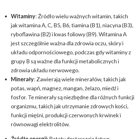
Witaminy
: Źródło wielu ważnych witamin, takich
jak witamina A, C, B5, B6, tiamina (B1), niacyna (B3),
ryboflawina (B2) i kwas foliowy (B9). Witamina A
jest szczególnie ważna dla zdrowia oczu, skóry i
układu odpornościowego, podczas gdy witaminy z
grupy B są ważne dla funkcji metabolicznych i
zdrowia układu nerwowego.
Minerały
: Zawierają wiele minerałów, takich jak
potas, wapń, magnez, mangan, żelazo, miedź i
fosfor. Te minerały są niezbędne dla różnych funkcji
organizmu, takich jak utrzymanie zdrowych kości,
funkcji mięśni, produkcji czerwonych krwinek i
równowagi elektrolitów.
Źródło energii:
Bataty dostarczają łatwo