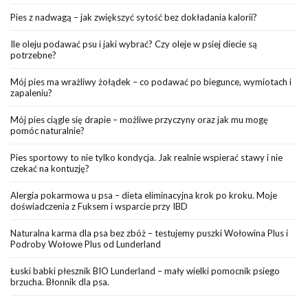
Pies z nadwagą – jak zwiększyć sytość bez dokładania kalorii?
Ile oleju podawać psu i jaki wybrać? Czy oleje w psiej diecie są
potrzebne?
Mój pies ma wrażliwy żołądek – co podawać po biegunce, wymiotach i
zapaleniu?
Mój pies ciągle się drapie – możliwe przyczyny oraz jak mu mogę
pomóc naturalnie?
Pies sportowy to nie tylko kondycja. Jak realnie wspierać stawy i nie
czekać na kontuzję?
Alergia pokarmowa u psa – dieta eliminacyjna krok po kroku. Moje
doświadczenia z Fuksem i wsparcie przy IBD
Naturalna karma dla psa bez zbóż – testujemy puszki Wołowina Plus i
Podroby Wołowe Plus od Lunderland
Łuski babki płesznik BIO Lunderland – mały wielki pomocnik psiego
brzucha. Błonnik dla psa.