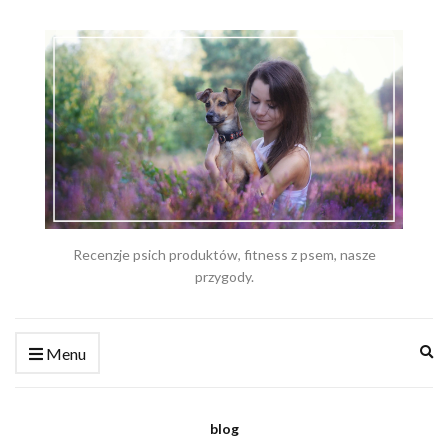
Recenzje psich produktów, fitness z psem, nasze
przygody.
Ex
Menu
se
fo
blog