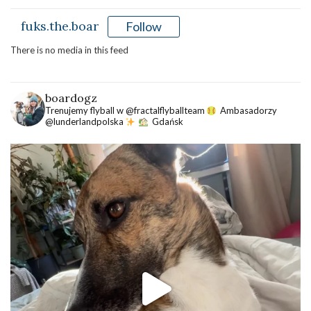
fuks.the.boar
Follow
There is no media in this feed
boardogz
Trenujemy flyball w @fractalflyballteam
Ambasadorzy
@lunderlandpolska
Gdańsk