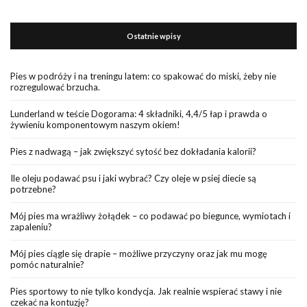
Ostatnie wpisy
Pies w podróży i na treningu latem: co spakować do miski, żeby nie
rozregulować brzucha.
Lunderland w teście Dogorama: 4 składniki, 4,4/5 łap i prawda o
żywieniu komponentowym naszym okiem!
Pies z nadwagą – jak zwiększyć sytość bez dokładania kalorii?
Ile oleju podawać psu i jaki wybrać? Czy oleje w psiej diecie są
potrzebne?
Mój pies ma wrażliwy żołądek – co podawać po biegunce, wymiotach i
zapaleniu?
Mój pies ciągle się drapie – możliwe przyczyny oraz jak mu mogę
pomóc naturalnie?
Pies sportowy to nie tylko kondycja. Jak realnie wspierać stawy i nie
czekać na kontuzję?