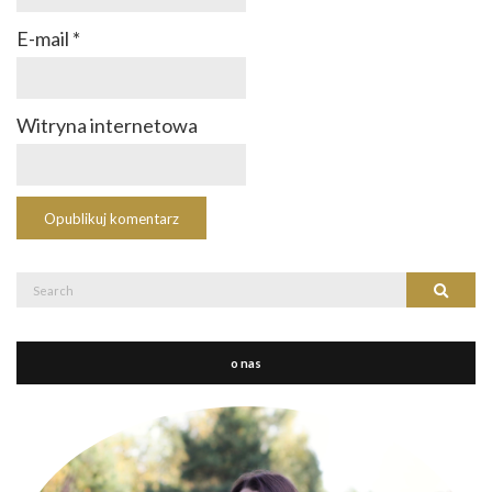
E-mail
*
Witryna internetowa
Search
Search
for:
o nas