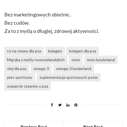
Bez marketingowych obietnic.
Bez cudów.
Za to z myślą o długiej, zdrowej aktywności.
co na stawy dla psa
kolagen
kolagen dla psa
Mączka z małży nowozelandzkich
msm
msm lunderland
olej dla psa
omega-3
omega-3 lunderland
pies sportowy
suplementacja sportowych psów
wsparcie stawów u psa
Previous Post
Next Post