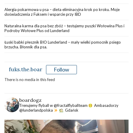
Alergia pokarmowa u psa – dieta eliminacyjna krok po kroku. Moje
doświadczenia z Fuksem i wsparcie przy IBD
Naturalna karma dla psa bez zbóż – testujemy puszki Wołowina Plus i
Podroby Wołowe Plus od Lunderland
Łuski babki płesznik BIO Lunderland – mały wielki pomocnik psiego
brzucha. Błonnik dla psa.
fuks.the.boar
Follow
There is no media in this feed
boardogz
Trenujemy flyball w @fractalflyballteam
Ambasadorzy
@lunderlandpolska
Gdańsk