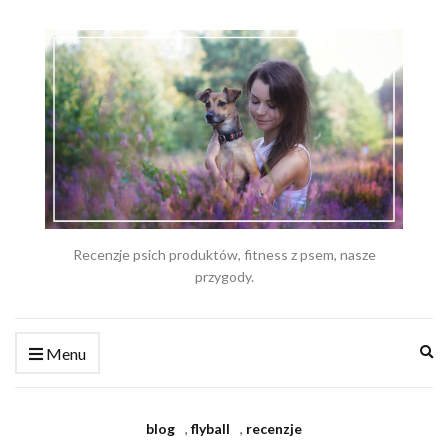
Recenzje psich produktów, fitness z psem, nasze
przygody.
Ex
Menu
se
fo
blog
,
flyball
,
recenzje