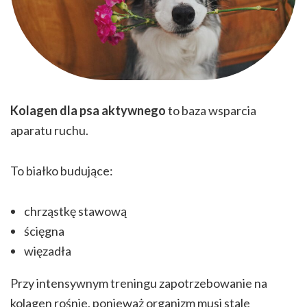
Kolagen dla psa aktywnego
to baza wsparcia
aparatu ruchu.
To białko budujące:
chrząstkę stawową
ścięgna
więzadła
Przy intensywnym treningu zapotrzebowanie na
kolagen rośnie, ponieważ organizm musi stale