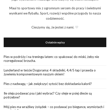
Maui to sportowy mix z ogromnym sercem do pracy i świetnymi
wynikami we flyballu. Sport, rozwój i wspólne przygody to nasza
codzienność.
Cieszymy się, że jesteś z nami.
Ostatnie wpisy
Pies w podróży i na treningu latem: co spakować do miski, żeby nie
rozregulować brzucha.
Lunderland w teście Dogorama: 4 składniki, 4,4/5 łap i prawda o
żywieniu komponentowym naszym okiem!
Pies z nadwagą – jak zwiększyć sytość bez dokładania kalorii?
Ile oleju podawać psu i jaki wybrać? Czy oleje w psiej diecie są
potrzebne?
Mój pies ma wrażliwy żołądek – co podawać po biegunce, wymiotach i