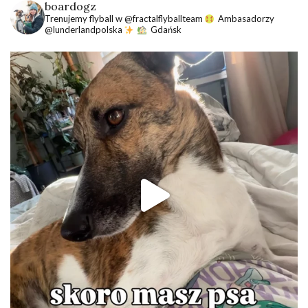
boardogz
Trenujemy flyball w @fractalflyballteam
Ambasadorzy
@lunderlandpolska
Gdańsk