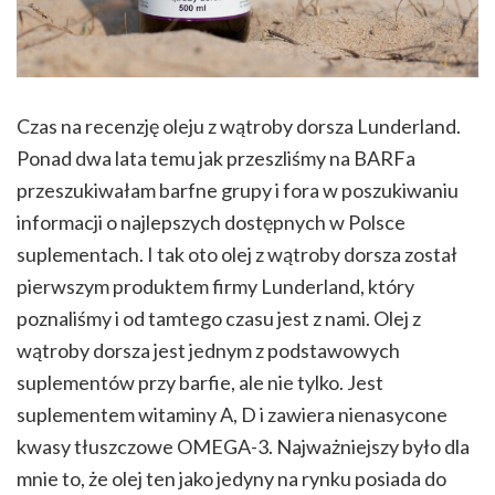
Czas na recenzję oleju z wątroby dorsza Lunderland.
Ponad dwa lata temu jak przeszliśmy na BARFa
przeszukiwałam barfne grupy i fora w poszukiwaniu
informacji o najlepszych dostępnych w Polsce
suplementach. I tak oto olej z wątroby dorsza został
pierwszym produktem firmy Lunderland, który
poznaliśmy i od tamtego czasu jest z nami. Olej z
wątroby dorsza jest jednym z podstawowych
suplementów przy barfie, ale nie tylko. Jest
suplementem witaminy A, D i zawiera nienasycone
kwasy tłuszczowe OMEGA-3. Najważniejszy było dla
mnie to, że olej ten jako jedyny na rynku posiada do