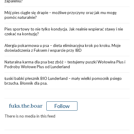
zapaleniu?
Mój pies ciągle się drapie – możliwe przyczyny oraz jak mu mogę
pomóc naturalnie?
Pies sportowy to nie tylko kondycja. Jak realnie wspierać stawy i nie
czekać na kontuzję?
Alergia pokarmowa u psa – dieta eliminacyjna krok po kroku. Moje
doświadczenia z Fuksem i wsparcie przy IBD
Naturalna karma dla psa bez zbóż – testujemy puszki Wołowina Plus i
Podroby Wołowe Plus od Lunderland
Łuski babki płesznik BIO Lunderland – mały wielki pomocnik psiego
brzucha. Błonnik dla psa.
fuks.the.boar
Follow
There is no media in this feed