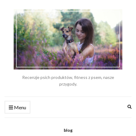
Recenzje psich produktów, fitness z psem, nasze
przygody.
Ex
Menu
se
fo
blog