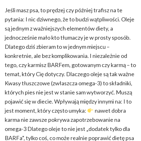
Jeśli masz psa, to prędzej czy później trafisz na te
pytania: I nic dziwnego, że to budzi wątpliwości. Oleje
są jednym z ważniejszych elementów diety, a
jednocześnie mało kto tłumaczy je w prosty sposób.
Dlatego dziś zbieram to w jednym miejscu –
konkretnie, ale bez komplikowania. I niezależnie od
tego, czy karmisz BARFem, gotowanym czy karmą – to
temat, który Cię dotyczy. Dlaczego oleje są tak ważne
Kwasy tłuszczowe (zwłaszcza omega-3) to składniki,
których pies nie jest w stanie sam wytworzyć. Muszą
pojawić się w diecie. Wpływają między innymi na: I to
jest moment, który często umyka:
nawet dobra
karma nie zawsze pokrywa zapotrzebowanie na
omega-3 Dlatego oleje to nie jest „dodatek tylko dla
BARFa”, tylko coś, co może realnie poprawić dietę psa