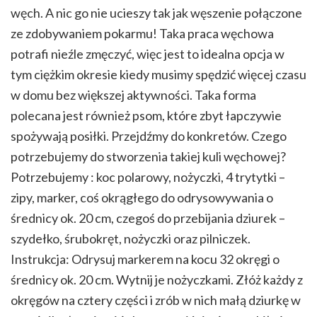
węch. A nic go nie ucieszy tak jak węszenie połączone
ze zdobywaniem pokarmu! Taka praca węchowa
potrafi nieźle zmęczyć, więc jest to idealna opcja w
tym ciężkim okresie kiedy musimy spędzić więcej czasu
w domu bez większej aktywności. Taka forma
polecana jest również psom, które zbyt łapczywie
spożywają posiłki. Przejdźmy do konkretów. Czego
potrzebujemy do stworzenia takiej kuli węchowej?
Potrzebujemy : koc polarowy, nożyczki, 4 trytytki –
zipy, marker, coś okrągłego do odrysowywania o
średnicy ok. 20 cm, czegoś do przebijania dziurek –
szydełko, śrubokręt, nożyczki oraz pilniczek.
Instrukcja: Odrysuj markerem na kocu 32 okręgi o
średnicy ok. 20 cm. Wytnij je nożyczkami. Złóż każdy z
okręgów na cztery części i zrób w nich małą dziurkę w