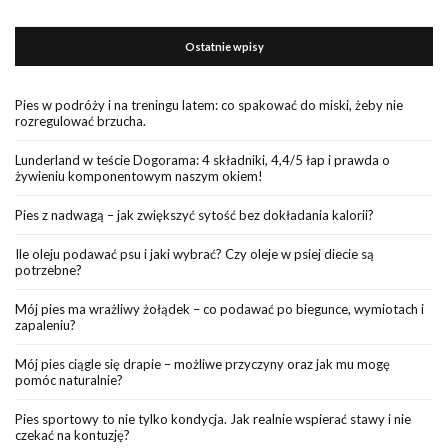
Ostatnie wpisy
Pies w podróży i na treningu latem: co spakować do miski, żeby nie
rozregulować brzucha.
Lunderland w teście Dogorama: 4 składniki, 4,4/5 łap i prawda o
żywieniu komponentowym naszym okiem!
Pies z nadwagą – jak zwiększyć sytość bez dokładania kalorii?
Ile oleju podawać psu i jaki wybrać? Czy oleje w psiej diecie są
potrzebne?
Mój pies ma wrażliwy żołądek – co podawać po biegunce, wymiotach i
zapaleniu?
Mój pies ciągle się drapie – możliwe przyczyny oraz jak mu mogę
pomóc naturalnie?
Pies sportowy to nie tylko kondycja. Jak realnie wspierać stawy i nie
czekać na kontuzję?