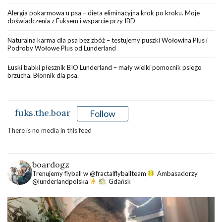
Alergia pokarmowa u psa – dieta eliminacyjna krok po kroku. Moje
doświadczenia z Fuksem i wsparcie przy IBD
Naturalna karma dla psa bez zbóż – testujemy puszki Wołowina Plus i
Podroby Wołowe Plus od Lunderland
Łuski babki płesznik BIO Lunderland – mały wielki pomocnik psiego
brzucha. Błonnik dla psa.
fuks.the.boar
Follow
There is no media in this feed
boardogz
Trenujemy flyball w @fractalflyballteam
Ambasadorzy
@lunderlandpolska
Gdańsk