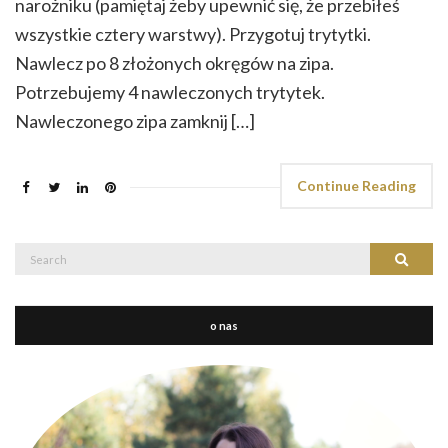
narożniku (pamiętaj żeby upewnić się, że przebiłeś
wszystkie cztery warstwy). Przygotuj trytytki.
Nawlecz po 8 złożonych okręgów na zipa.
Potrzebujemy 4 nawleczonych trytytek.
Nawleczonego zipa zamknij […]
Continue Reading
Search
Search
for:
o nas