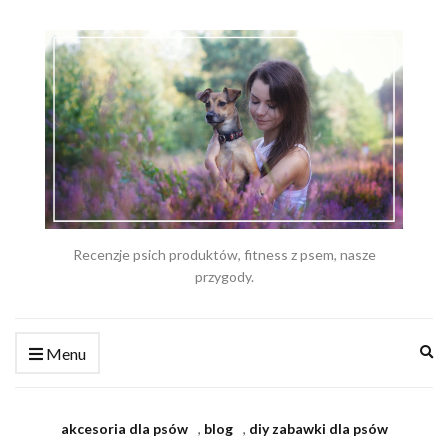
Recenzje psich produktów, fitness z psem, nasze
przygody.
Ex
Menu
se
fo
akcesoria dla psów
,
blog
,
diy zabawki dla psów