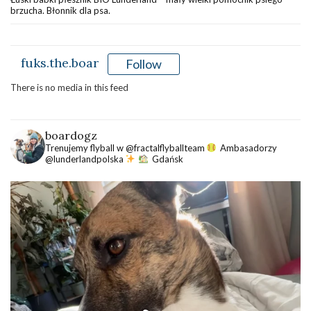
brzucha. Błonnik dla psa.
fuks.the.boar
Follow
There is no media in this feed
boardogz
Trenujemy flyball w @fractalflyballteam
Ambasadorzy
@lunderlandpolska
Gdańsk