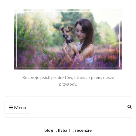
Recenzje psich produktów, fitness z psem, nasze
przygody.
Ex
Menu
se
fo
blog
,
flyball
,
recenzje