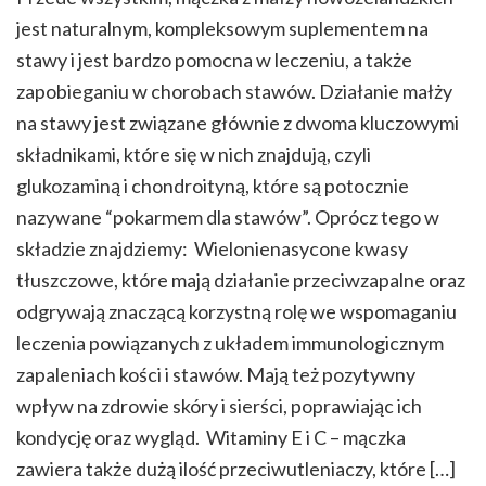
jest naturalnym, kompleksowym suplementem na
stawy i jest bardzo pomocna w leczeniu, a także
zapobieganiu w chorobach stawów. Działanie małży
na stawy jest związane głównie z dwoma kluczowymi
składnikami, które się w nich znajdują, czyli
glukozaminą i chondroityną, które są potocznie
nazywane “pokarmem dla stawów”. Oprócz tego w
składzie znajdziemy: Wielonienasycone kwasy
tłuszczowe, które mają działanie przeciwzapalne oraz
odgrywają znaczącą korzystną rolę we wspomaganiu
leczenia powiązanych z układem immunologicznym
zapaleniach kości i stawów. Mają też pozytywny
wpływ na zdrowie skóry i sierści, poprawiając ich
kondycję oraz wygląd. Witaminy E i C – mączka
zawiera także dużą ilość przeciwutleniaczy, które […]