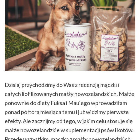
Dzisiaj przychodzimy do Was z recenzją mączki i
całych liofilizowanych małży nowozelandzkich. Małże
ponownie do diety Fuksa i Mauiego wprowadziłam
ponad półtora miesiąca temu i już widzimy pierwsze
efekty. Ale zacznijmy od tego, w jakim celu stosuje się
małże nowozelandzkie w suplementacji psów i kotów.
Przede wszystkim, mączka z małży nowozelandzkich