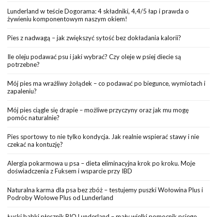
Lunderland w teście Dogorama: 4 składniki, 4,4/5 łap i prawda o
żywieniu komponentowym naszym okiem!
Pies z nadwagą – jak zwiększyć sytość bez dokładania kalorii?
Ile oleju podawać psu i jaki wybrać? Czy oleje w psiej diecie są
potrzebne?
Mój pies ma wrażliwy żołądek – co podawać po biegunce, wymiotach i
zapaleniu?
Mój pies ciągle się drapie – możliwe przyczyny oraz jak mu mogę
pomóc naturalnie?
Pies sportowy to nie tylko kondycja. Jak realnie wspierać stawy i nie
czekać na kontuzję?
Alergia pokarmowa u psa – dieta eliminacyjna krok po kroku. Moje
doświadczenia z Fuksem i wsparcie przy IBD
Naturalna karma dla psa bez zbóż – testujemy puszki Wołowina Plus i
Podroby Wołowe Plus od Lunderland
Łuski babki płesznik BIO Lunderland – mały wielki pomocnik psiego