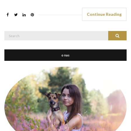
Continue Reading
Search
Search
for:
o nas