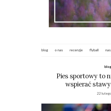
blog
o nas
recenzje
flyball
nas
blo
Pies sportowy to ni
wspierać stawy 
22 luteg