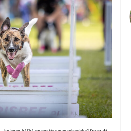
o – kolagen, MSM czy małża nowozelandzka? Sprawdź,