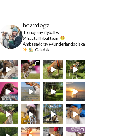
boardogz
Trenujemy flyball w
@fractalflyballteam
Ambasadorzy @lunderlandpolska
Gdańsk