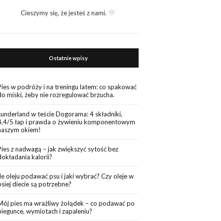
Cieszymy się, że jesteś z nami.
Ostatnie wpisy
Pies w podróży i na treningu latem: co spakować
do miski, żeby nie rozregulować brzucha.
Lunderland w teście Dogorama: 4 składniki,
4,4/5 łap i prawda o żywieniu komponentowym
naszym okiem!
Pies z nadwagą – jak zwiększyć sytość bez
dokładania kalorii?
Ile oleju podawać psu i jaki wybrać? Czy oleje w
psiej diecie są potrzebne?
Mój pies ma wrażliwy żołądek – co podawać po
biegunce, wymiotach i zapaleniu?