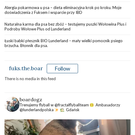
Alergia pokarmowa u psa – dieta eliminacyjna krok po kroku. Moje
doświadczenia z Fuksem i wsparcie przy IBD
Naturalna karma dla psa bez zbóż – testujemy puszki Wołowina Plus i
Podroby Wołowe Plus od Lunderland
Łuski babki płesznik BIO Lunderland – mały wielki pomocnik psiego
brzucha. Błonnik dla psa.
fuks.the.boar
Follow
There is no media in this feed
boardogz
Trenujemy flyball w @fractalflyballteam
Ambasadorzy
@lunderlandpolska
Gdańsk