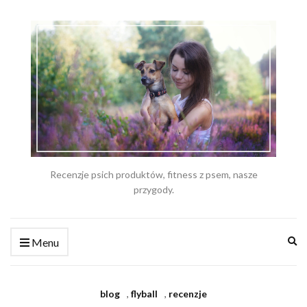
Recenzje psich produktów, fitness z psem, nasze
przygody.
Ex
Menu
se
fo
blog
,
flyball
,
recenzje