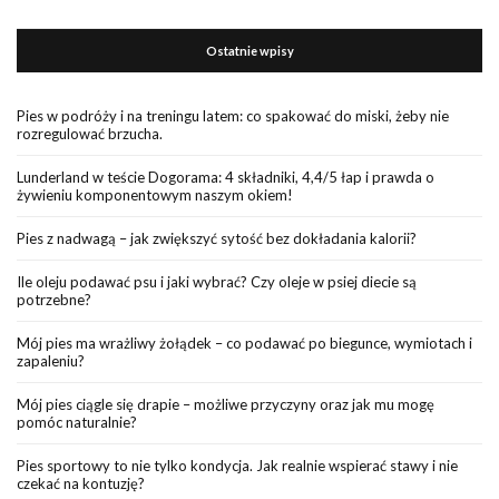
Ostatnie wpisy
Pies w podróży i na treningu latem: co spakować do miski, żeby nie
rozregulować brzucha.
Lunderland w teście Dogorama: 4 składniki, 4,4/5 łap i prawda o
żywieniu komponentowym naszym okiem!
Pies z nadwagą – jak zwiększyć sytość bez dokładania kalorii?
Ile oleju podawać psu i jaki wybrać? Czy oleje w psiej diecie są
potrzebne?
Mój pies ma wrażliwy żołądek – co podawać po biegunce, wymiotach i
zapaleniu?
Mój pies ciągle się drapie – możliwe przyczyny oraz jak mu mogę
pomóc naturalnie?
Pies sportowy to nie tylko kondycja. Jak realnie wspierać stawy i nie
czekać na kontuzję?