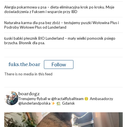
Alergia pokarmowa u psa – dieta eliminacyjna krok po kroku. Moje
doświadczenia z Fuksem i wsparcie przy IBD
Naturalna karma dla psa bez zbóż – testujemy puszki Wołowina Plus i
Podroby Wołowe Plus od Lunderland
Łuski babki płesznik BIO Lunderland – mały wielki pomocnik psiego
brzucha. Błonnik dla psa.
fuks.the.boar
Follow
There is no media in this feed
boardogz
Trenujemy flyball w @fractalflyballteam
Ambasadorzy
@lunderlandpolska
Gdańsk