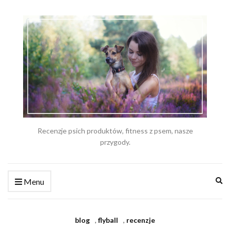
Recenzje psich produktów, fitness z psem, nasze
przygody.
Ex
Menu
se
fo
blog
,
flyball
,
recenzje