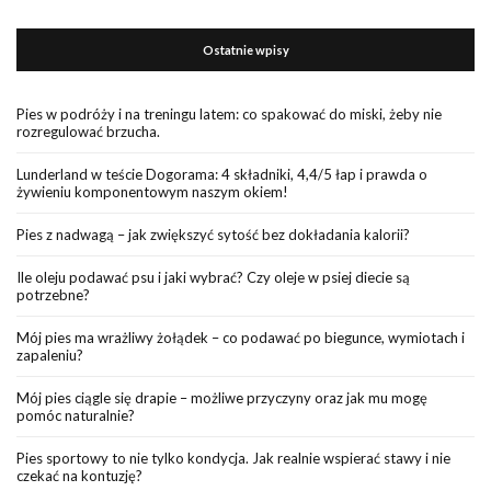
Ostatnie wpisy
Pies w podróży i na treningu latem: co spakować do miski, żeby nie
rozregulować brzucha.
Lunderland w teście Dogorama: 4 składniki, 4,4/5 łap i prawda o
żywieniu komponentowym naszym okiem!
Pies z nadwagą – jak zwiększyć sytość bez dokładania kalorii?
Ile oleju podawać psu i jaki wybrać? Czy oleje w psiej diecie są
potrzebne?
Mój pies ma wrażliwy żołądek – co podawać po biegunce, wymiotach i
zapaleniu?
Mój pies ciągle się drapie – możliwe przyczyny oraz jak mu mogę
pomóc naturalnie?
Pies sportowy to nie tylko kondycja. Jak realnie wspierać stawy i nie
czekać na kontuzję?