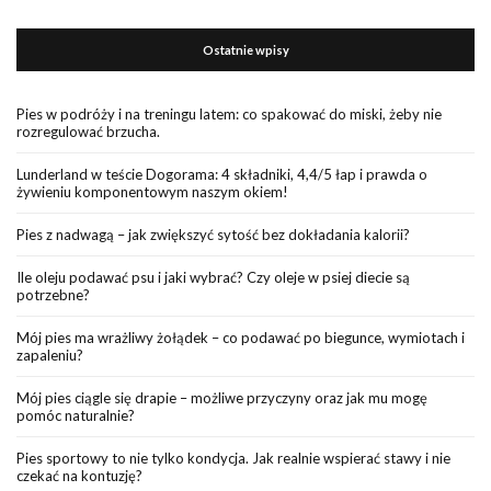
Ostatnie wpisy
Pies w podróży i na treningu latem: co spakować do miski, żeby nie
rozregulować brzucha.
Lunderland w teście Dogorama: 4 składniki, 4,4/5 łap i prawda o
żywieniu komponentowym naszym okiem!
Pies z nadwagą – jak zwiększyć sytość bez dokładania kalorii?
Ile oleju podawać psu i jaki wybrać? Czy oleje w psiej diecie są
potrzebne?
Mój pies ma wrażliwy żołądek – co podawać po biegunce, wymiotach i
zapaleniu?
Mój pies ciągle się drapie – możliwe przyczyny oraz jak mu mogę
pomóc naturalnie?
Pies sportowy to nie tylko kondycja. Jak realnie wspierać stawy i nie
czekać na kontuzję?