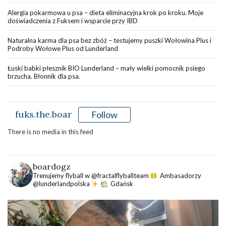
Alergia pokarmowa u psa – dieta eliminacyjna krok po kroku. Moje
doświadczenia z Fuksem i wsparcie przy IBD
Naturalna karma dla psa bez zbóż – testujemy puszki Wołowina Plus i
Podroby Wołowe Plus od Lunderland
Łuski babki płesznik BIO Lunderland – mały wielki pomocnik psiego
brzucha. Błonnik dla psa.
fuks.the.boar
Follow
There is no media in this feed
boardogz
Trenujemy flyball w @fractalflyballteam
Ambasadorzy
@lunderlandpolska
Gdańsk