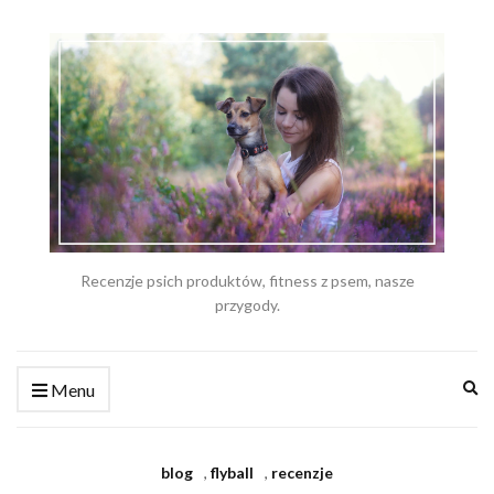
Recenzje psich produktów, fitness z psem, nasze
przygody.
Ex
Menu
se
fo
blog
,
flyball
,
recenzje