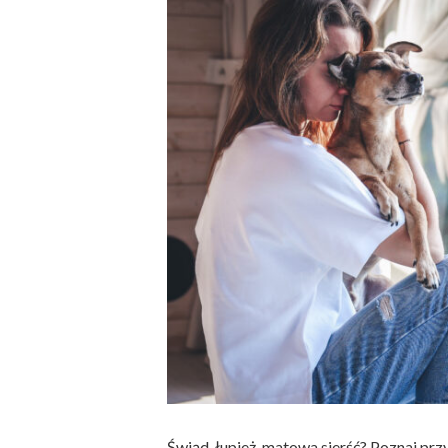
Świąd, łupież, matowa sierść? Poznaj prz