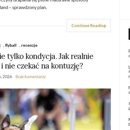
rland – sprawdzony plan.
Continue Reading
g
,
flyball
,
recenzje
e tylko kondycja. Jak realnie
i nie czekać na kontuzję?
o, 2026
Brak komentarzy