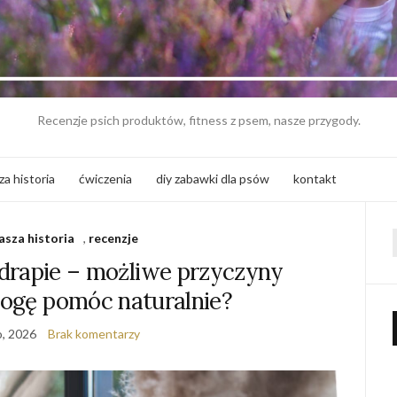
Recenzje psich produktów, fitness z psem, nasze przygody.
za historia
ćwiczenia
diy zabawki dla psów
kontakt
asza historia
,
recenzje
f
ę drapie – możliwe przyczyny
mogę pomóc naturalnie?
o, 2026
Brak komentarzy