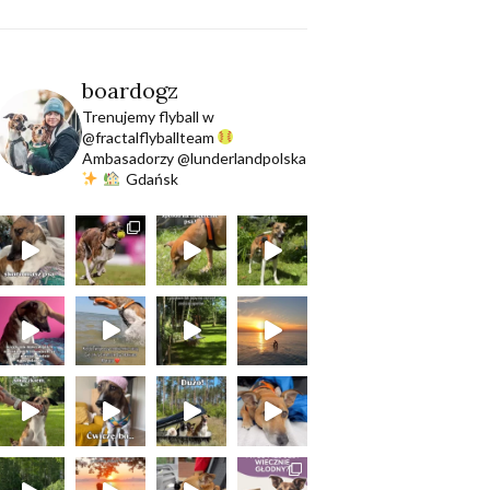
boardogz
Trenujemy flyball w
@fractalflyballteam
Ambasadorzy @lunderlandpolska
Gdańsk