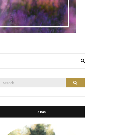
Expand
search
form
Search
Search
or:
o nas