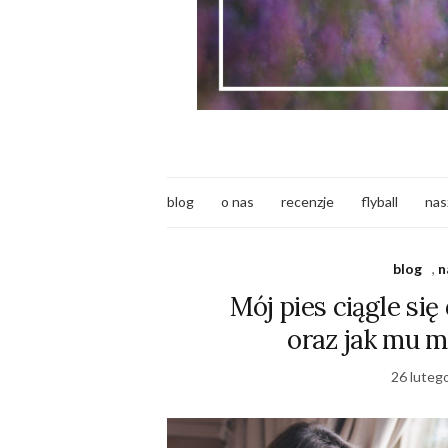
blog
o nas
recenzje
flyball
nas
blog
,
n
Mój pies ciągle si
oraz jak mu 
26 luteg