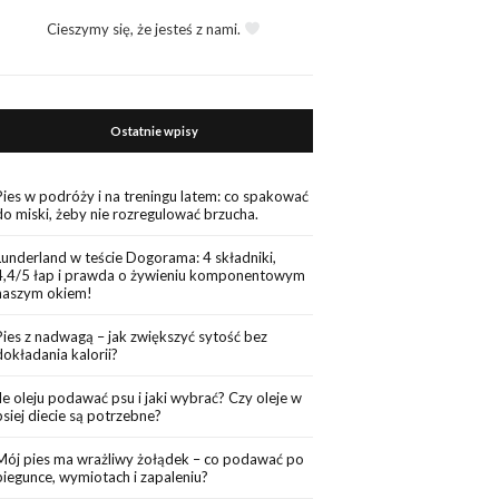
Cieszymy się, że jesteś z nami.
Ostatnie wpisy
Pies w podróży i na treningu latem: co spakować
do miski, żeby nie rozregulować brzucha.
Lunderland w teście Dogorama: 4 składniki,
4,4/5 łap i prawda o żywieniu komponentowym
naszym okiem!
Pies z nadwagą – jak zwiększyć sytość bez
dokładania kalorii?
Ile oleju podawać psu i jaki wybrać? Czy oleje w
psiej diecie są potrzebne?
Mój pies ma wrażliwy żołądek – co podawać po
biegunce, wymiotach i zapaleniu?