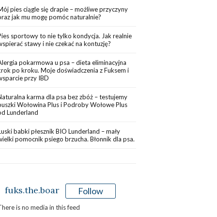
Mój pies ciągle się drapie – możliwe przyczyny
oraz jak mu mogę pomóc naturalnie?
Pies sportowy to nie tylko kondycja. Jak realnie
wspierać stawy i nie czekać na kontuzję?
Alergia pokarmowa u psa – dieta eliminacyjna
krok po kroku. Moje doświadczenia z Fuksem i
wsparcie przy IBD
Naturalna karma dla psa bez zbóż – testujemy
puszki Wołowina Plus i Podroby Wołowe Plus
od Lunderland
Łuski babki płesznik BIO Lunderland – mały
wielki pomocnik psiego brzucha. Błonnik dla psa.
fuks.the.boar
Follow
There is no media in this feed