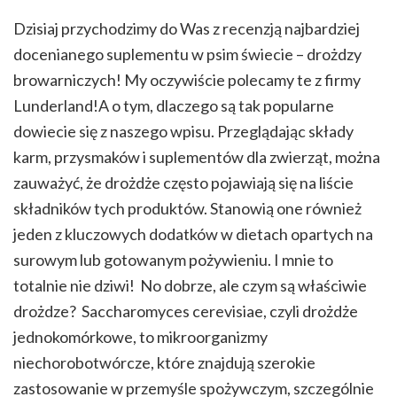
Dzisiaj przychodzimy do Was z recenzją najbardziej
docenianego suplementu w psim świecie – drożdzy
browarniczych! My oczywiście polecamy te z firmy
Lunderland!A o tym, dlaczego są tak popularne
dowiecie się z naszego wpisu. Przeglądając składy
karm, przysmaków i suplementów dla zwierząt, można
zauważyć, że drożdże często pojawiają się na liście
składników tych produktów. Stanowią one również
jeden z kluczowych dodatków w dietach opartych na
surowym lub gotowanym pożywieniu. I mnie to
totalnie nie dziwi! No dobrze, ale czym są właściwie
drożdze? Saccharomyces cerevisiae, czyli drożdże
jednokomórkowe, to mikroorganizmy
niechorobotwórcze, które znajdują szerokie
zastosowanie w przemyśle spożywczym, szczególnie