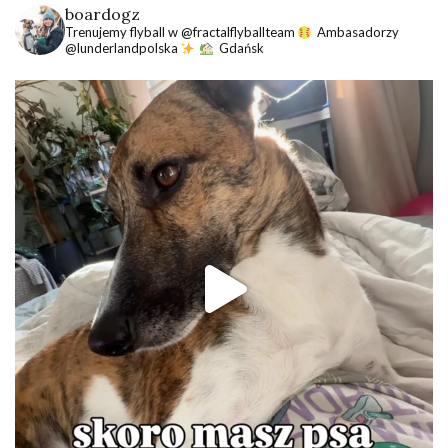
boardogz
Trenujemy flyball w @fractalflyballteam
Ambasadorzy
@lunderlandpolska
Gdańsk