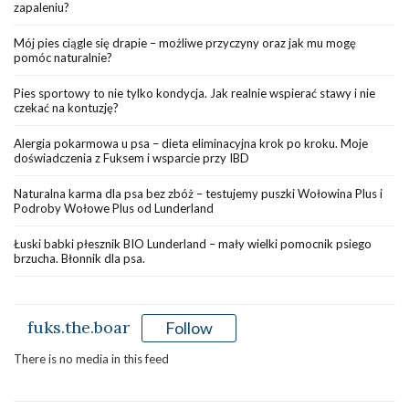
zapaleniu?
Mój pies ciągle się drapie – możliwe przyczyny oraz jak mu mogę
pomóc naturalnie?
Pies sportowy to nie tylko kondycja. Jak realnie wspierać stawy i nie
czekać na kontuzję?
Alergia pokarmowa u psa – dieta eliminacyjna krok po kroku. Moje
doświadczenia z Fuksem i wsparcie przy IBD
Naturalna karma dla psa bez zbóż – testujemy puszki Wołowina Plus i
Podroby Wołowe Plus od Lunderland
Łuski babki płesznik BIO Lunderland – mały wielki pomocnik psiego
brzucha. Błonnik dla psa.
fuks.the.boar
Follow
There is no media in this feed