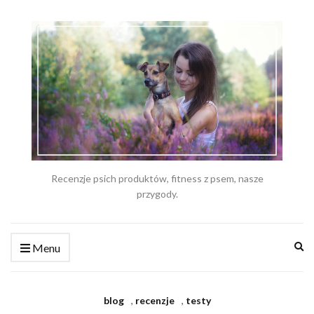
Recenzje psich produktów, fitness z psem, nasze
przygody.
Ex
Menu
se
fo
blog
,
recenzje
,
testy