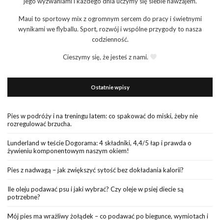
jego wyzwaniami i każdego dnia uczymy się siebie nawzajem.
Maui to sportowy mix z ogromnym sercem do pracy i świetnymi
wynikami we flyballu. Sport, rozwój i wspólne przygody to nasza
codzienność.
Cieszymy się, że jesteś z nami.
Ostatnie wpisy
Pies w podróży i na treningu latem: co spakować do miski, żeby nie
rozregulować brzucha.
Lunderland w teście Dogorama: 4 składniki, 4,4/5 łap i prawda o
żywieniu komponentowym naszym okiem!
Pies z nadwagą – jak zwiększyć sytość bez dokładania kalorii?
Ile oleju podawać psu i jaki wybrać? Czy oleje w psiej diecie są
potrzebne?
Mój pies ma wrażliwy żołądek – co podawać po biegunce, wymiotach i