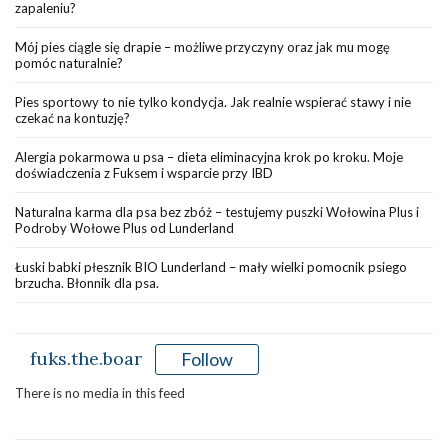
zapaleniu?
Mój pies ciągle się drapie – możliwe przyczyny oraz jak mu mogę
pomóc naturalnie?
Pies sportowy to nie tylko kondycja. Jak realnie wspierać stawy i nie
czekać na kontuzję?
Alergia pokarmowa u psa – dieta eliminacyjna krok po kroku. Moje
doświadczenia z Fuksem i wsparcie przy IBD
Naturalna karma dla psa bez zbóż – testujemy puszki Wołowina Plus i
Podroby Wołowe Plus od Lunderland
Łuski babki płesznik BIO Lunderland – mały wielki pomocnik psiego
brzucha. Błonnik dla psa.
fuks.the.boar
Follow
There is no media in this feed