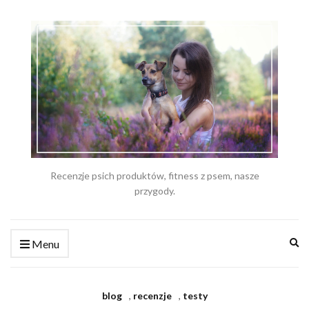
Recenzje psich produktów, fitness z psem, nasze
przygody.
Ex
Menu
se
fo
blog
,
recenzje
,
testy