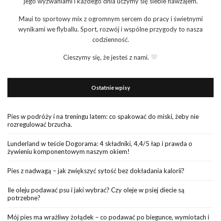
jego wyzwaniami i każdego dnia uczymy się siebie nawzajem.
Maui to sportowy mix z ogromnym sercem do pracy i świetnymi
wynikami we flyballu. Sport, rozwój i wspólne przygody to nasza
codzienność.
Cieszymy się, że jesteś z nami.
Ostatnie wpisy
Pies w podróży i na treningu latem: co spakować do miski, żeby nie
rozregulować brzucha.
Lunderland w teście Dogorama: 4 składniki, 4,4/5 łap i prawda o
żywieniu komponentowym naszym okiem!
Pies z nadwagą – jak zwiększyć sytość bez dokładania kalorii?
Ile oleju podawać psu i jaki wybrać? Czy oleje w psiej diecie są
potrzebne?
Mój pies ma wrażliwy żołądek – co podawać po biegunce, wymiotach i