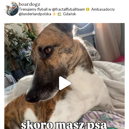
boardogz
Trenujemy flyball w @fractalflyballteam
Ambasadorzy
@lunderlandpolska
Gdańsk