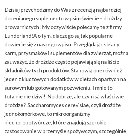
Dzisiaj przychodzimy do Was z recenzją najbardziej
docenianego suplementu w psim świecie – drożdzy
browarniczych! My oczywiście polecamy te z firmy
Lunderland!A o tym, dlaczego są tak popularne
dowiecie się z naszego wpisu. Przeglądając składy
karm, przysmaków i suplementów dla zwierząt, można
zauważyć, że drożdże często pojawiają się na liście
składników tych produktów. Stanowią one również
jeden z kluczowych dodatków w dietach opartych na
surowym lub gotowanym pożywieniu. I mnie to
totalnie nie dziwi! No dobrze, ale czym są właściwie
drożdze? Saccharomyces cerevisiae, czyli drożdże
jednokomórkowe, to mikroorganizmy
niechorobotwórcze, które znajdują szerokie
zastosowanie w przemyśle spożywczym, szczególnie