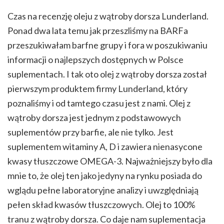
Czas na recenzję oleju z wątroby dorsza Lunderland.
Ponad dwa lata temu jak przeszliśmy na BARFa
przeszukiwałam barfne grupy i fora w poszukiwaniu
informacji o najlepszych dostępnych w Polsce
suplementach. I tak oto olej z wątroby dorsza został
pierwszym produktem firmy Lunderland, który
poznaliśmy i od tamtego czasu jest z nami. Olej z
wątroby dorsza jest jednym z podstawowych
suplementów przy barfie, ale nie tylko. Jest
suplementem witaminy A, D i zawiera nienasycone
kwasy tłuszczowe OMEGA-3. Najważniejszy było dla
mnie to, że olej ten jako jedyny na rynku posiada do
wglądu pełne laboratoryjne analizy i uwzględniają
pełen skład kwasów tłuszczowych. Olej to 100%
tranu z wątroby dorsza. Co daje nam suplementacja