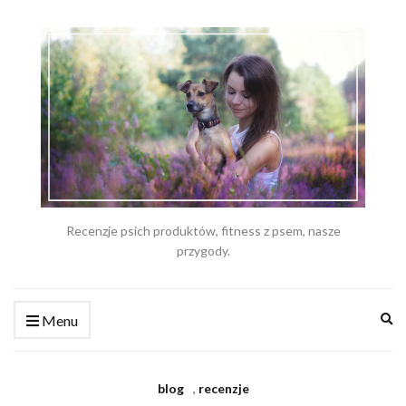
Recenzje psich produktów, fitness z psem, nasze
przygody.
Ex
Menu
se
fo
blog
,
recenzje