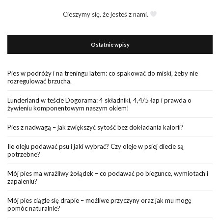
Cieszymy się, że jesteś z nami.
Ostatnie wpisy
Pies w podróży i na treningu latem: co spakować do miski, żeby nie
rozregulować brzucha.
Lunderland w teście Dogorama: 4 składniki, 4,4/5 łap i prawda o
żywieniu komponentowym naszym okiem!
Pies z nadwagą – jak zwiększyć sytość bez dokładania kalorii?
Ile oleju podawać psu i jaki wybrać? Czy oleje w psiej diecie są
potrzebne?
Mój pies ma wrażliwy żołądek – co podawać po biegunce, wymiotach i
zapaleniu?
Mój pies ciągle się drapie – możliwe przyczyny oraz jak mu mogę
pomóc naturalnie?