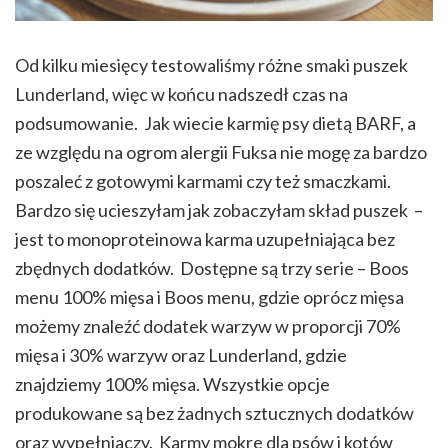
Od kilku miesięcy testowaliśmy różne smaki puszek
Lunderland, więc w końcu nadszedł czas na
podsumowanie. Jak wiecie karmię psy dietą BARF, a
ze względu na ogrom alergii Fuksa nie mogę za bardzo
poszaleć z gotowymi karmami czy też smaczkami.
Bardzo się ucieszyłam jak zobaczyłam skład puszek –
jest to monoproteinowa karma uzupełniająca bez
zbędnych dodatków. Dostępne są trzy serie – Boos
menu 100% mięsa i Boos menu, gdzie oprócz mięsa
możemy znaleźć dodatek warzyw w proporcji 70%
mięsa i 30% warzyw oraz Lunderland, gdzie
znajdziemy 100% mięsa. Wszystkie opcje
produkowane są bez żadnych sztucznych dodatków
oraz wypełniaczy. Karmy mokre dla psów i kotów