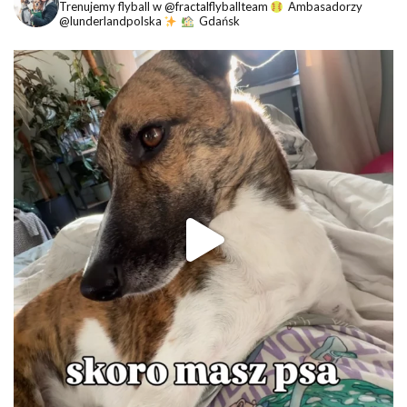
Trenujemy flyball w @fractalflyballteam
Ambasadorzy
@lunderlandpolska
Gdańsk