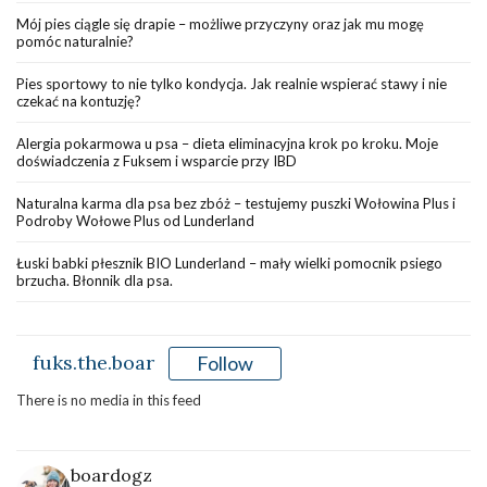
Mój pies ciągle się drapie – możliwe przyczyny oraz jak mu mogę
pomóc naturalnie?
Pies sportowy to nie tylko kondycja. Jak realnie wspierać stawy i nie
czekać na kontuzję?
Alergia pokarmowa u psa – dieta eliminacyjna krok po kroku. Moje
doświadczenia z Fuksem i wsparcie przy IBD
Naturalna karma dla psa bez zbóż – testujemy puszki Wołowina Plus i
Podroby Wołowe Plus od Lunderland
Łuski babki płesznik BIO Lunderland – mały wielki pomocnik psiego
brzucha. Błonnik dla psa.
fuks.the.boar
Follow
There is no media in this feed
boardogz