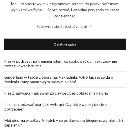
Maui to sportowy mix z ogromnym sercem do pracy i świetnymi
wynikami we flyballu. Sport, rozwój i wspólne przygody to nasza
codzienność.
Cieszymy się, że jesteś z nami.
Ostatnie wpisy
Pies w podróży i na treningu latem: co spakować do miski, żeby nie
rozregulować brzucha.
Lunderland w teście Dogorama: 4 składniki, 4,4/5 łap i prawda o
żywieniu komponentowym naszym okiem!
Pies z nadwagą – jak zwiększyć sytość bez dokładania kalorii?
Ile oleju podawać psu i jaki wybrać? Czy oleje w psiej diecie są
potrzebne?
Mój pies ma wrażliwy żołądek – co podawać po biegunce, wymiotach i
zapaleniu?