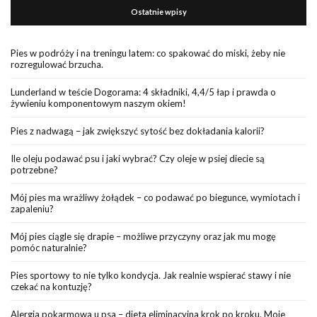
Ostatnie wpisy
Pies w podróży i na treningu latem: co spakować do miski, żeby nie
rozregulować brzucha.
Lunderland w teście Dogorama: 4 składniki, 4,4/5 łap i prawda o
żywieniu komponentowym naszym okiem!
Pies z nadwagą – jak zwiększyć sytość bez dokładania kalorii?
Ile oleju podawać psu i jaki wybrać? Czy oleje w psiej diecie są
potrzebne?
Mój pies ma wrażliwy żołądek – co podawać po biegunce, wymiotach i
zapaleniu?
Mój pies ciągle się drapie – możliwe przyczyny oraz jak mu mogę
pomóc naturalnie?
Pies sportowy to nie tylko kondycja. Jak realnie wspierać stawy i nie
czekać na kontuzję?
Alergia pokarmowa u psa – dieta eliminacyjna krok po kroku. Moje