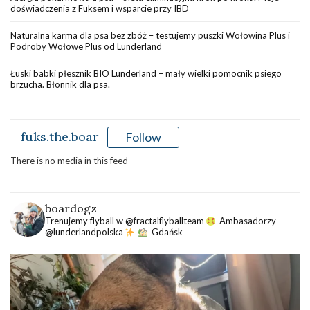
doświadczenia z Fuksem i wsparcie przy IBD
Naturalna karma dla psa bez zbóż – testujemy puszki Wołowina Plus i
Podroby Wołowe Plus od Lunderland
Łuski babki płesznik BIO Lunderland – mały wielki pomocnik psiego
brzucha. Błonnik dla psa.
fuks.the.boar
Follow
There is no media in this feed
boardogz
Trenujemy flyball w @fractalflyballteam
Ambasadorzy
@lunderlandpolska
Gdańsk