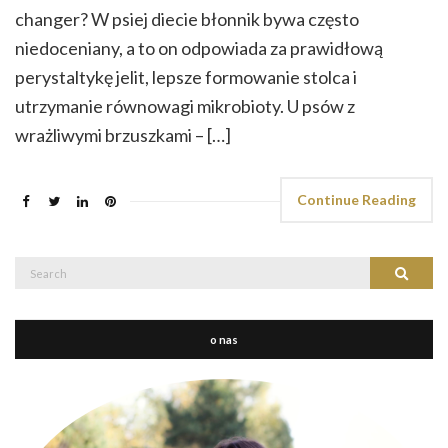
changer? W psiej diecie błonnik bywa często
niedoceniany, a to on odpowiada za prawidłową
perystaltykę jelit, lepsze formowanie stolca i
utrzymanie równowagi mikrobioty. U psów z
wrażliwymi brzuszkami – […]
Continue Reading
Search
Search
for:
o nas