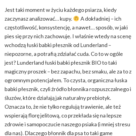
Jest taki moment w życiu każdego psiarza, kiedy
zaczynasz analizować… kupy.
A dokładniej – ich
częstotliwość, konsystencję, a nawet… sposób, w jaki
pies się przy nich zachowuje. I właśnie wtedy na scenę
wchodzą łuski babki płesznik od Lunderland –
niepozorne, a potrafią zdziałać cuda. Co to w ogóle
jest? Lunderland łuski babki płesznik BIO to taki
magiczny proszek – bez zapachu, bez smaku, ale za to z
ogromnym potencjałem. To czysta, organiczna łuska
babki płesznik, czyli źródło błonnika rozpuszczalnego i
śluzów, które działają jak naturalny prebiotyk.
Oznacza to, że nie tylko regulują trawienie, ale też
wspierają florę jelitową, co przekłada się na lepsze
zdrowie i samopoczucie naszego psiaka (i mniej stresu
dla nas). Dlaczego błonnik dla psa to taki game