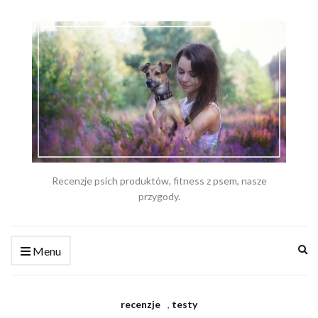
Recenzje psich produktów, fitness z psem, nasze
przygody.
Ex
Menu
se
fo
recenzje
,
testy