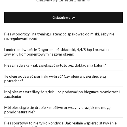
Ostatnie wpisy
Pies w podróży i na treningu latem: co spakować do miski, żeby nie
rozregulować brzucha.
Lunderland w teście Dogorama: 4 składniki, 4,4/5 łap i prawda o
żywieniu komponentowym naszym okiem!
Pies z nadwagą – jak zwiększyć sytość bez dokładania kalorii?
Ile oleju podawać psu i jaki wybrać? Czy oleje w psiej diecie są
potrzebne?
Mój pies ma wrażliwy żołądek – co podawać po biegunce, wymiotach i
zapaleniu?
Mój pies ciągle się drapie – możliwe przyczyny oraz jak mu mogę
pomóc naturalnie?
Pies sportowy to nie tylko kondycja. Jak realnie wspierać stawy i nie