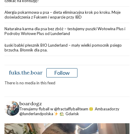
czekać na kontuzję?
Alergia pokarmowa u psa – dieta eliminacyjna krok po kroku. Moje
doświadczenia z Fuksem i wsparcie przy IBD
Naturalna karma dla psa bez zbóż – testujemy puszki Wołowina Plus i
Podroby Wołowe Plus od Lunderland
Łuski babki płesznik BIO Lunderland – mały wielki pomocnik psiego
brzucha. Błonnik dla psa.
fuks.the.boar
Follow
There is no media in this feed
boardogz
Trenujemy flyball w @fractalflyballteam
Ambasadorzy
@lunderlandpolska
Gdańsk