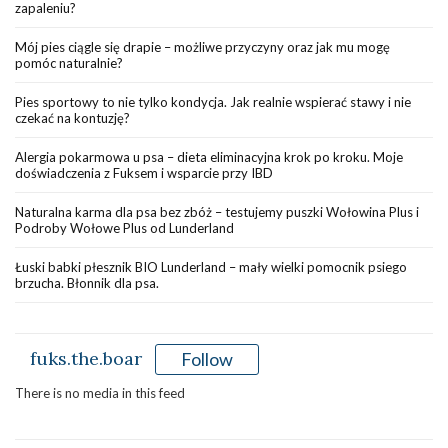
zapaleniu?
Mój pies ciągle się drapie – możliwe przyczyny oraz jak mu mogę
pomóc naturalnie?
Pies sportowy to nie tylko kondycja. Jak realnie wspierać stawy i nie
czekać na kontuzję?
Alergia pokarmowa u psa – dieta eliminacyjna krok po kroku. Moje
doświadczenia z Fuksem i wsparcie przy IBD
Naturalna karma dla psa bez zbóż – testujemy puszki Wołowina Plus i
Podroby Wołowe Plus od Lunderland
Łuski babki płesznik BIO Lunderland – mały wielki pomocnik psiego
brzucha. Błonnik dla psa.
fuks.the.boar
Follow
There is no media in this feed