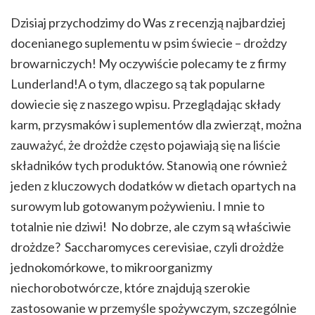
Dzisiaj przychodzimy do Was z recenzją najbardziej
docenianego suplementu w psim świecie – drożdzy
browarniczych! My oczywiście polecamy te z firmy
Lunderland!A o tym, dlaczego są tak popularne
dowiecie się z naszego wpisu. Przeglądając składy
karm, przysmaków i suplementów dla zwierząt, można
zauważyć, że drożdże często pojawiają się na liście
składników tych produktów. Stanowią one również
jeden z kluczowych dodatków w dietach opartych na
surowym lub gotowanym pożywieniu. I mnie to
totalnie nie dziwi! No dobrze, ale czym są właściwie
drożdze? Saccharomyces cerevisiae, czyli drożdże
jednokomórkowe, to mikroorganizmy
niechorobotwórcze, które znajdują szerokie
zastosowanie w przemyśle spożywczym, szczególnie