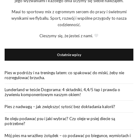
jego wyzwaniami i każdego dnia uczymy się siebie nawzajem.
Maui to sportowy mix z ogromnym sercem do pracy i świetnymi
wynikami we flyballu. Sport, rozwój i wspólne przygody to nasza
codzienność.
Cieszymy się, że jesteś z nami.
Ostatnie wpisy
Pies w podróży i na treningu latem: co spakować do miski, żeby nie
rozregulować brzucha.
Lunderland w teście Dogorama: 4 składniki, 4,4/5 łap i prawda o
żywieniu komponentowym naszym okiem!
Pies z nadwagą – jak zwiększyć sytość bez dokładania kalorii?
Ile oleju podawać psu i jaki wybrać? Czy oleje w psiej diecie są
potrzebne?
Mój pies ma wrażliwy żołądek – co podawać po biegunce, wymiotach i