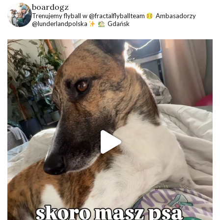
boardogz
Trenujemy flyball w @fractalflyballteam
Ambasadorzy
@lunderlandpolska
Gdańsk