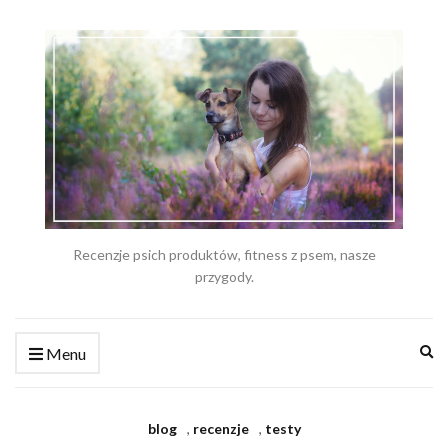
Recenzje psich produktów, fitness z psem, nasze
przygody.
Ex
Menu
se
fo
blog
,
recenzje
,
testy