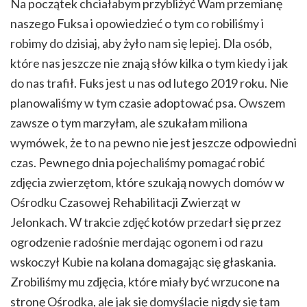
Na początek chciałabym przybliżyć Wam przemianę
naszego Fuksa i opowiedzieć o tym co robiliśmy i
robimy do dzisiaj, aby żyło nam się lepiej. Dla osób,
które nas jeszcze nie znają słów kilka o tym kiedy i jak
do nas trafił. Fuks jest u nas od lutego 2019 roku. Nie
planowaliśmy w tym czasie adoptować psa. Owszem
zawsze o tym marzyłam, ale szukałam miliona
wymówek, że to na pewno nie jest jeszcze odpowiedni
czas. Pewnego dnia pojechaliśmy pomagać robić
zdjęcia zwierzętom, które szukają nowych domów w
Ośrodku Czasowej Rehabilitacji Zwierząt w
Jelonkach. W trakcie zdjęć kotów przedarł się przez
ogrodzenie radośnie merdając ogonem i od razu
wskoczył Kubie na kolana domagając się głaskania.
Zrobiliśmy mu zdjęcia, które miały być wrzucone na
stronę Ośrodka, ale jak się domyślacie nigdy się tam