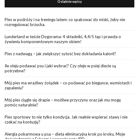
Ostatnie wpisy
Pies w podróży i na treningu latem: co spakować do miski, żeby nie
rozregulować brzucha.
Lunderland w teście Dogorama: 4 składniki, 4,4/5 łap i prawda o
żywieniu komponentowym naszym okiem!
Pies z nadwagą – jak zwiększyć sytość bez dokładania kalorii?
Ile oleju podawać psu i jaki wybrać? Czy oleje w psiej diecie są
potrzebne?
Mój pies ma wrażliwy żołądek – co podawać po biegunce, wymiotach i
zapaleniu?
Mój pies ciągle się drapie – możliwe przyczyny oraz jak mu mogę
pomóc naturalnie?
Pies sportowy to nie tylko kondycja. Jak realnie wspierać stawy i nie
czekać na kontuzję?
Alergia pokarmowa u psa – dieta eliminacyjna krok po kroku. Moje
doświadczenia z Fuksem i wsparcie przy IBD