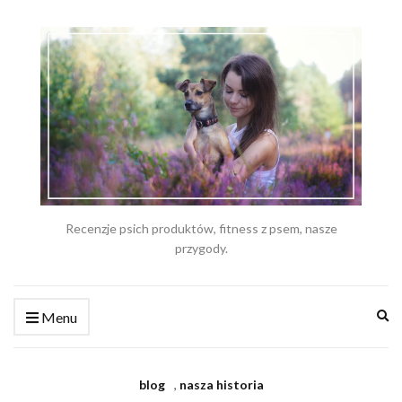
Recenzje psich produktów, fitness z psem, nasze
przygody.
Ex
Menu
se
fo
blog
,
nasza historia