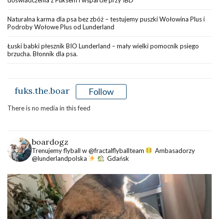
Naturalna karma dla psa bez zbóż – testujemy puszki Wołowina Plus i
Podroby Wołowe Plus od Lunderland
Łuski babki płesznik BIO Lunderland – mały wielki pomocnik psiego
brzucha. Błonnik dla psa.
fuks.the.boar
Follow
There is no media in this feed
boardogz
Trenujemy flyball w @fractalflyballteam
Ambasadorzy
@lunderlandpolska
Gdańsk