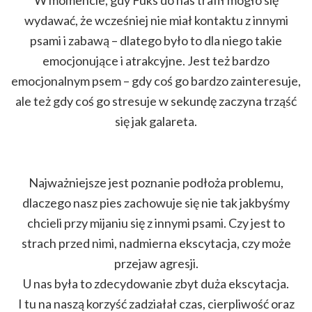
W momencie, gdy Fuks do nas trafił mogło się
wydawać, że wcześniej nie miał kontaktu z innymi
psami i zabawą – dlatego było to dla niego takie
emocjonujące i atrakcyjne. Jest też bardzo
emocjonalnym psem – gdy coś go bardzo zainteresuje,
ale też gdy coś go stresuje w sekundę zaczyna trząść
się jak galareta.
Najważniejsze jest poznanie podłoża problemu,
dlaczego nasz pies zachowuje się nie tak jakbyśmy
chcieli przy mijaniu się z innymi psami. Czy jest to
strach przed nimi, nadmierna ekscytacja, czy może
przejaw agresji.
U nas była to zdecydowanie zbyt duża ekscytacja.
I tu na naszą korzyść zadziałał czas, cierpliwość oraz