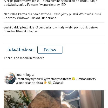
Alergia pokarmowa u psa – dieta eliminacyjna krok po kroku. Moje
doświadczenia z Fuksem i wsparcie przy IBD
Naturalna karma dla psa bez zbóż – testujemy puszki Wołowina Plus i
Podroby Wołowe Plus od Lunderland
Łuski babki płesznik BIO Lunderland – mały wielki pomocnik psiego
brzucha. Błonnik dla psa.
fuks.the.boar
Follow
There is no media in this feed
boardogz
Trenujemy flyball w @fractalflyballteam
Ambasadorzy
@lunderlandpolska
Gdańsk