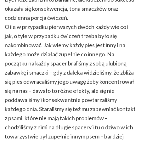
okazała się konsekwencja, tona smaczków oraz
codzienna porcja ćwiczeń.
O ile w przypadku pierwszych dwóch każdy wie co i
jak, o tyle w przypadku ćwiczeń trzeba było się
nakombinować. Jak wiemy każdy pies jest inny i na
każdego może działać zupełnie co innego. Na
początku na każdy spacer braliśmy z sobą ulubioną
zabawkę i smaczki – gdy z daleka widzieliśmy, że zbliża
się pies odwracaliśmy jego uwagę żeby koncentrował
się na nas – dawało to różne efekty, ale się nie
poddawaliśmy i konsekwentnie powtarzaliśmy
każdego dnia. Staraliśmy się też mu zapewniać kontakt
z psami, które nie mają takich problemów –
chodziliśmy z nimi na długie spacery i tu o dziwo w ich
towarzystwie był zupełnie innym psem – bardziej