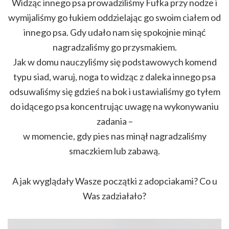
Widząc innego psa prowadziliśmy Fufka przy nodze i
wymijaliśmy go łukiem oddzielając go swoim ciałem od
innego psa. Gdy udało nam się spokojnie minąć
nagradzaliśmy go przysmakiem.
Jak w domu nauczyliśmy się podstawowych komend
typu siad, waruj, noga to widząc z daleka innego psa
odsuwaliśmy się gdzieś na bok i ustawialiśmy go tyłem
do idącego psa koncentrując uwagę na wykonywaniu
zadania –
w momencie, gdy pies nas minął nagradzaliśmy
smaczkiem lub zabawą.
A jak wyglądały Wasze początki z adopciakami? Co u
Was zadziałało?