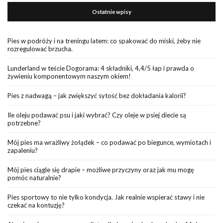
Ostatnie wpisy
Pies w podróży i na treningu latem: co spakować do miski, żeby nie
rozregulować brzucha.
Lunderland w teście Dogorama: 4 składniki, 4,4/5 łap i prawda o
żywieniu komponentowym naszym okiem!
Pies z nadwagą – jak zwiększyć sytość bez dokładania kalorii?
Ile oleju podawać psu i jaki wybrać? Czy oleje w psiej diecie są
potrzebne?
Mój pies ma wrażliwy żołądek – co podawać po biegunce, wymiotach i
zapaleniu?
Mój pies ciągle się drapie – możliwe przyczyny oraz jak mu mogę
pomóc naturalnie?
Pies sportowy to nie tylko kondycja. Jak realnie wspierać stawy i nie
czekać na kontuzję?