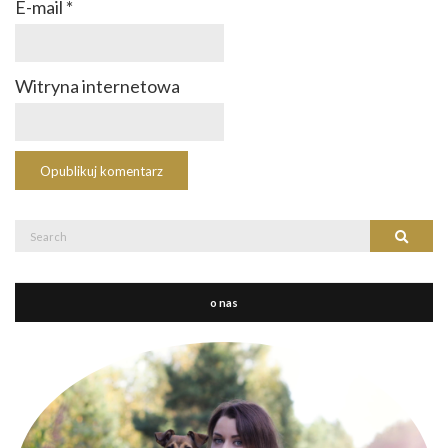
E-mail
*
Witryna internetowa
Search
Search
for:
o nas