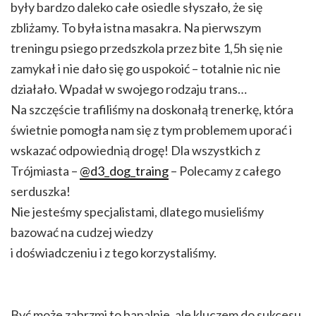
były bardzo daleko całe osiedle słyszało, że się
zbliżamy. To była istna masakra. Na pierwszym
treningu psiego przedszkola przez bite 1,5h się nie
zamykał i nie dało się go uspokoić – totalnie nic nie
działało. Wpadał w swojego rodzaju trans…
Na szczęście trafiliśmy na doskonałą trenerkę, która
świetnie pomogła nam się z tym problemem uporać i
wskazać odpowiednią drogę! Dla wszystkich z
Trójmiasta –
@d3_dog_traing
– Polecamy z całego
serduszka!
Nie jesteśmy specjalistami, dlatego musieliśmy
bazować na cudzej wiedzy
i doświadczeniu i z tego korzystaliśmy.
Być może zabrzmi to banalnie, ale kluczem do sukcesu