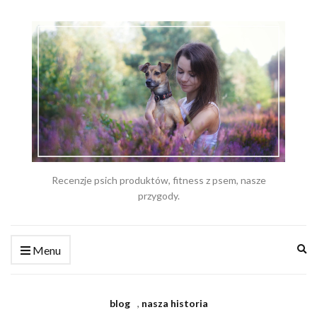
Recenzje psich produktów, fitness z psem, nasze
przygody.
Ex
Menu
se
fo
blog
,
nasza historia