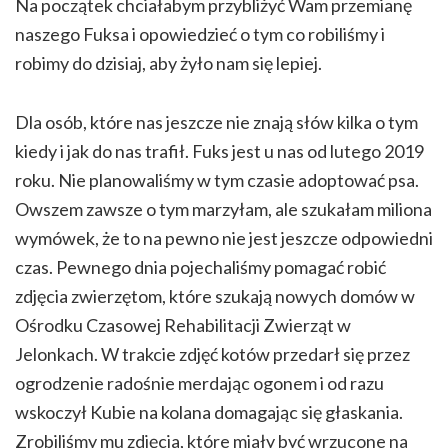
Na początek chciałabym przybliżyć Wam przemianę
naszego Fuksa i opowiedzieć o tym co robiliśmy i
robimy do dzisiaj, aby żyło nam się lepiej.
Dla osób, które nas jeszcze nie znają słów kilka o tym
kiedy i jak do nas trafił. Fuks jest u nas od lutego 2019
roku. Nie planowaliśmy w tym czasie adoptować psa.
Owszem zawsze o tym marzyłam, ale szukałam miliona
wymówek, że to na pewno nie jest jeszcze odpowiedni
czas. Pewnego dnia pojechaliśmy pomagać robić
zdjęcia zwierzętom, które szukają nowych domów w
Ośrodku Czasowej Rehabilitacji Zwierząt w
Jelonkach. W trakcie zdjęć kotów przedarł się przez
ogrodzenie radośnie merdając ogonem i od razu
wskoczył Kubie na kolana domagając się głaskania.
Zrobiliśmy mu zdjęcia, które miały być wrzucone na