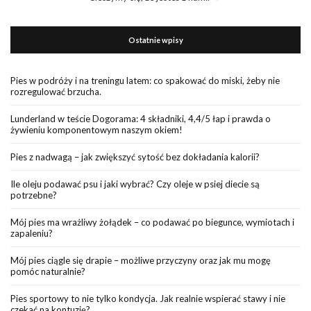
Ostatnie wpisy
Pies w podróży i na treningu latem: co spakować do miski, żeby nie
rozregulować brzucha.
Lunderland w teście Dogorama: 4 składniki, 4,4/5 łap i prawda o
żywieniu komponentowym naszym okiem!
Pies z nadwagą – jak zwiększyć sytość bez dokładania kalorii?
Ile oleju podawać psu i jaki wybrać? Czy oleje w psiej diecie są
potrzebne?
Mój pies ma wrażliwy żołądek – co podawać po biegunce, wymiotach i
zapaleniu?
Mój pies ciągle się drapie – możliwe przyczyny oraz jak mu mogę
pomóc naturalnie?
Pies sportowy to nie tylko kondycja. Jak realnie wspierać stawy i nie
czekać na kontuzję?