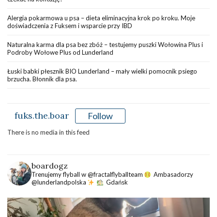
Alergia pokarmowa u psa – dieta eliminacyjna krok po kroku. Moje
doświadczenia z Fuksem i wsparcie przy IBD
Naturalna karma dla psa bez zbóż – testujemy puszki Wołowina Plus i
Podroby Wołowe Plus od Lunderland
Łuski babki płesznik BIO Lunderland – mały wielki pomocnik psiego
brzucha. Błonnik dla psa.
fuks.the.boar
Follow
There is no media in this feed
boardogz
Trenujemy flyball w @fractalflyballteam
Ambasadorzy
@lunderlandpolska
Gdańsk