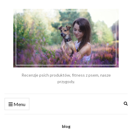
Recenzje psich produktów, fitness z psem, nasze
przygody.
Ex
Menu
se
fo
blog