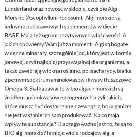
Lunderland oraz nowość w sklepie, czyli Bio Algi
Morskie (Ascophyllum nodosum). Algi morskie są
jednym z podstawowych suplementów w diecie
BARF. Mają też ogrom pozytywnych właściwości. A
jakich opowiemy Wam już za moment. Algi są bogate
w cenne minerały, szczególnie jod, który jest w formie
jonowej, czyli najlepiej przyswajalnej dla organizmu, a
także zawierają włókna roślinne, polisacharydy, białka
z pełnym spektrum aminokwasów i kwasy tłuszczowe
Omega-3. Białka zawarte w bio algach morskich są
źródłem aminokwasów egzogennych, czyli takich,
które muszą być dostarczane z zewnątrz, bo organizm
nie jest w stanie ich sam produkować. Na co mają
wpływ te substancje? Dlaczego ważne jest to, że są to
BIO algi morskie? Istnieje wiele rodzajów alg, a