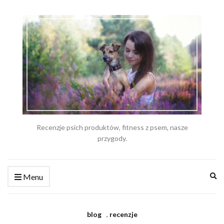
Recenzje psich produktów, fitness z psem, nasze
przygody.
Ex
Menu
se
fo
blog
,
recenzje