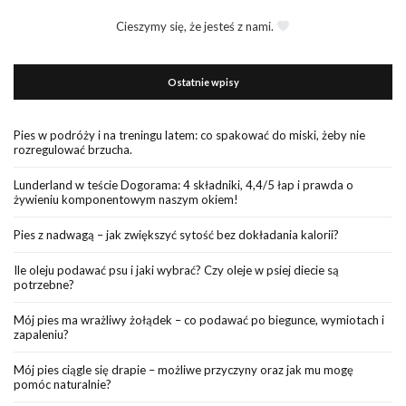
Cieszymy się, że jesteś z nami.
Ostatnie wpisy
Pies w podróży i na treningu latem: co spakować do miski, żeby nie
rozregulować brzucha.
Lunderland w teście Dogorama: 4 składniki, 4,4/5 łap i prawda o
żywieniu komponentowym naszym okiem!
Pies z nadwagą – jak zwiększyć sytość bez dokładania kalorii?
Ile oleju podawać psu i jaki wybrać? Czy oleje w psiej diecie są
potrzebne?
Mój pies ma wrażliwy żołądek – co podawać po biegunce, wymiotach i
zapaleniu?
Mój pies ciągle się drapie – możliwe przyczyny oraz jak mu mogę
pomóc naturalnie?