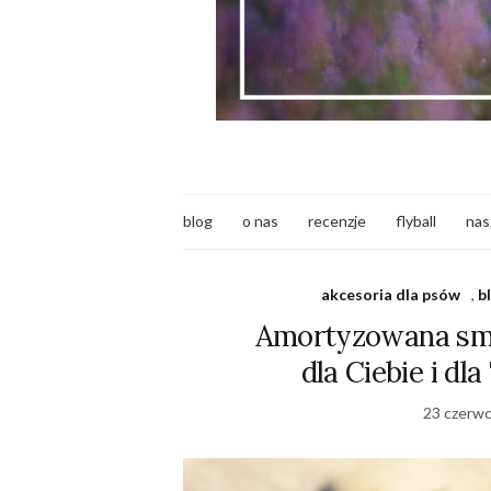
blog
o nas
recenzje
flyball
nas
akcesoria dla psów
,
b
Amortyzowana smy
dla Ciebie i dl
23 czerwc