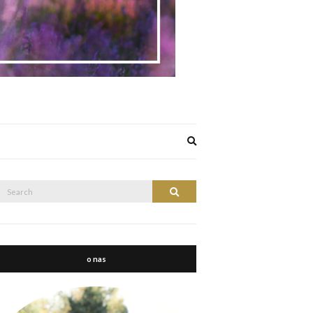
Expand
search
form
Search
Search
or:
o nas