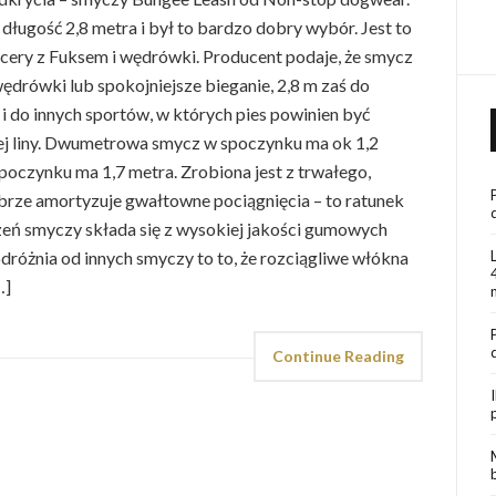
ługość 2,8 metra i był to bardzo dobry wybór. Jest to
acery z Fuksem i wędrówki. Producent podaje, że smycz
 wędrówki lub spokojniejsze bieganie, 2,8 m zaś do
 i do innych sportów, w których pies powinien być
ej liny. Dwumetrowa smycz w spoczynku ma ok 1,2
spoczynku ma 1,7 metra. Zrobiona jest z trwałego,
brze amortyzuje gwałtowne pociągnięcia – to ratunek
zeń smyczy składa się z wysokiej jakości gumowych
odróżnia od innych smyczy to to, że rozciągliwe włókna
…]
Continue Reading