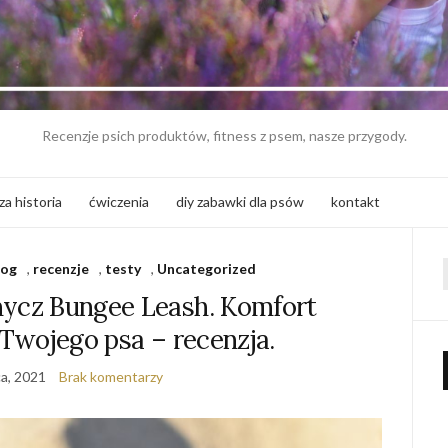
Recenzje psich produktów, fitness z psem, nasze przygody.
za historia
ćwiczenia
diy zabawki dla psów
kontakt
log
,
recenzje
,
testy
,
Uncategorized
f
cz Bungee Leash. Komfort
a Twojego psa – recenzja.
a, 2021
Brak komentarzy