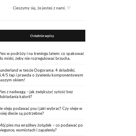
Cieszymy się, że jesteś z nami.
Ostatnie wpisy
Pies w podróży i na treningu latem: co spakować
do miski, żeby nie rozregulować brzucha.
Lunderland w teście Dogorama: 4 składniki,
4,4/5 łap i prawda o żywieniu komponentowym
naszym okiem!
Pies z nadwagą – jak zwiększyć sytość bez
dokładania kalorii?
Ile oleju podawać psu i jaki wybrać? Czy oleje w
psiej diecie są potrzebne?
Mój pies ma wrażliwy żołądek – co podawać po
biegunce, wymiotach i zapaleniu?