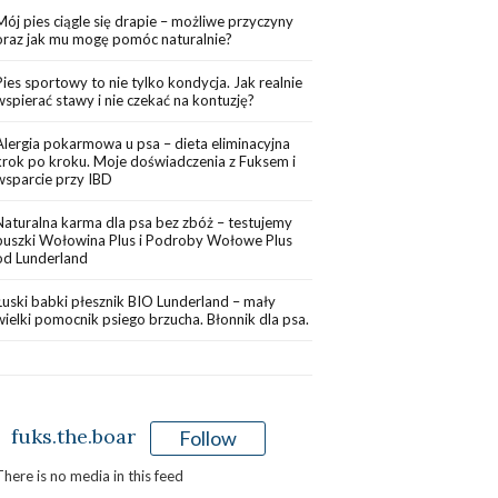
Mój pies ciągle się drapie – możliwe przyczyny
oraz jak mu mogę pomóc naturalnie?
Pies sportowy to nie tylko kondycja. Jak realnie
wspierać stawy i nie czekać na kontuzję?
Alergia pokarmowa u psa – dieta eliminacyjna
krok po kroku. Moje doświadczenia z Fuksem i
wsparcie przy IBD
Naturalna karma dla psa bez zbóż – testujemy
puszki Wołowina Plus i Podroby Wołowe Plus
od Lunderland
Łuski babki płesznik BIO Lunderland – mały
wielki pomocnik psiego brzucha. Błonnik dla psa.
fuks.the.boar
Follow
There is no media in this feed