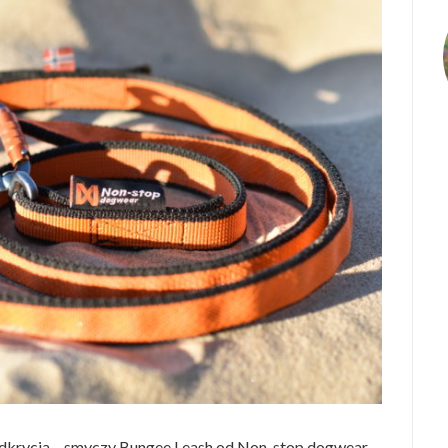
odkrycia – smyczy Bungee Leash od Non-stop dogwear.