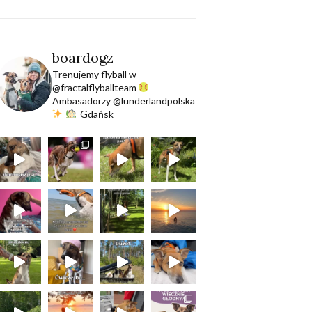
boardogz
Trenujemy flyball w
@fractalflyballteam
Ambasadorzy @lunderlandpolska
Gdańsk