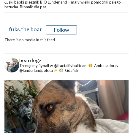
Łuski babki płesznik BIO Lunderland – mały wielki pomocnik psiego
brzucha. Błonnik dla psa.
fuks.the.boar
Follow
There is no media in this feed
boardogz
Trenujemy flyball w @fractalflyballteam
Ambasadorzy
@lunderlandpolska
Gdańsk