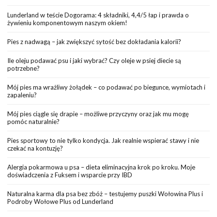
Lunderland w teście Dogorama: 4 składniki, 4,4/5 łap i prawda o
żywieniu komponentowym naszym okiem!
Pies z nadwagą – jak zwiększyć sytość bez dokładania kalorii?
Ile oleju podawać psu i jaki wybrać? Czy oleje w psiej diecie są
potrzebne?
Mój pies ma wrażliwy żołądek – co podawać po biegunce, wymiotach i
zapaleniu?
Mój pies ciągle się drapie – możliwe przyczyny oraz jak mu mogę
pomóc naturalnie?
Pies sportowy to nie tylko kondycja. Jak realnie wspierać stawy i nie
czekać na kontuzję?
Alergia pokarmowa u psa – dieta eliminacyjna krok po kroku. Moje
doświadczenia z Fuksem i wsparcie przy IBD
Naturalna karma dla psa bez zbóż – testujemy puszki Wołowina Plus i
Podroby Wołowe Plus od Lunderland