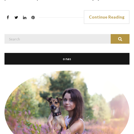
Continue Reading
Search
Search
for:
o nas