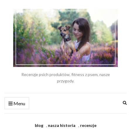
Recenzje psich produktów, fitness z psem, nasze
przygody.
Ex
Menu
se
fo
blog
,
nasza historia
,
recenzje