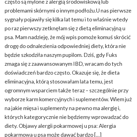
często są mylone z alergią środowiskową lub
problemami skórnymi o innym podłożu.U nas pierwsze
sygnały pojawiły się kilka lat temu i to właśnie wtedy
po raz pierwszy zetknęłam się z dietą eliminacyjną u
psa. Mam nadzieję, że mój wpis pomoże komuś skrócić
drogę do odnalezienia odpowiedniej diety, która nie
będzie szkodziła naszym pupilom. Dziś, gdy Fuks
zmaga się z zaawansowanym IBD, wracam do tych
doświadczeń bardzo często. Okazuje się, że dieta
eliminacyjna, którą stosowałam lata temu, jest
ogromnym wsparciem także teraz – szczególnie przy
wyborze karm komercyjnych i suplementów. Wiem już
na jakie mięsa i suplementy na pewno ma alergię i,
których kategorycznie nie będziemy wprowadzać do
diety. Objawy alergii pokarmowej u psa: Alergia
pokarmowa u psa może dawać bardzo […]