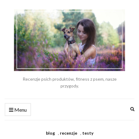
Recenzje psich produktów, fitness z psem, nasze
przygody.
Ex
Menu
se
fo
blog
,
recenzje
,
testy