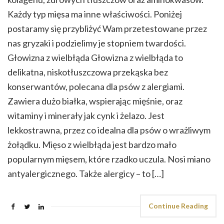
Każdy typ mięsa ma inne właściwości. Poniżej
postaramy się przybliżyć Wam przetestowane przez
nas gryzaki i podzielimy je stopniem twardości.
Głowizna z wielbłąda Głowizna z wielbłąda to
delikatna, niskotłuszczowa przekąska bez
konserwantów, polecana dla psów z alergiami.
Zawiera dużo białka, wspierając mięśnie, oraz
witaminy i minerały jak cynk i żelazo. Jest
lekkostrawna, przez co idealna dla psów o wrażliwym
żołądku. Mięso z wielbłąda jest bardzo mało
popularnym mięsem, które rzadko uczula. Nosi miano
antyalergicznego. Także alergicy – to […]
Continue Reading