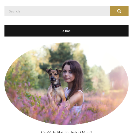
Search
Search
for:
o nas
Cześć, tu Natalia, Fuks i Maui!