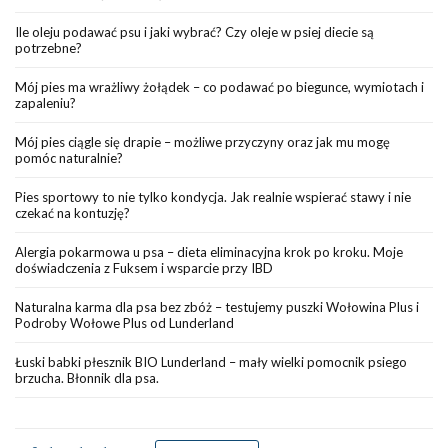
Ile oleju podawać psu i jaki wybrać? Czy oleje w psiej diecie są
potrzebne?
Mój pies ma wrażliwy żołądek – co podawać po biegunce, wymiotach i
zapaleniu?
Mój pies ciągle się drapie – możliwe przyczyny oraz jak mu mogę
pomóc naturalnie?
Pies sportowy to nie tylko kondycja. Jak realnie wspierać stawy i nie
czekać na kontuzję?
Alergia pokarmowa u psa – dieta eliminacyjna krok po kroku. Moje
doświadczenia z Fuksem i wsparcie przy IBD
Naturalna karma dla psa bez zbóż – testujemy puszki Wołowina Plus i
Podroby Wołowe Plus od Lunderland
Łuski babki płesznik BIO Lunderland – mały wielki pomocnik psiego
brzucha. Błonnik dla psa.