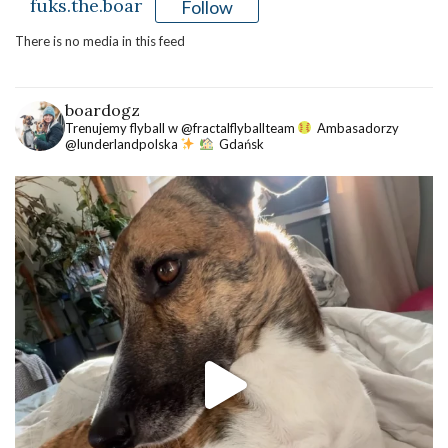
fuks.the.boar
Follow
There is no media in this feed
boardogz
Trenujemy flyball w @fractalflyballteam
Ambasadorzy
@lunderlandpolska
Gdańsk