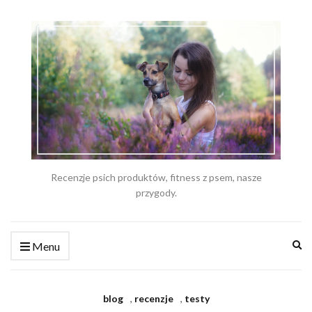
Recenzje psich produktów, fitness z psem, nasze
przygody.
Ex
Menu
se
fo
blog
,
recenzje
,
testy