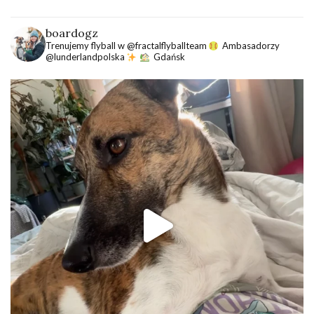
boardogz
Trenujemy flyball w @fractalflyballteam
Ambasadorzy
@lunderlandpolska
Gdańsk