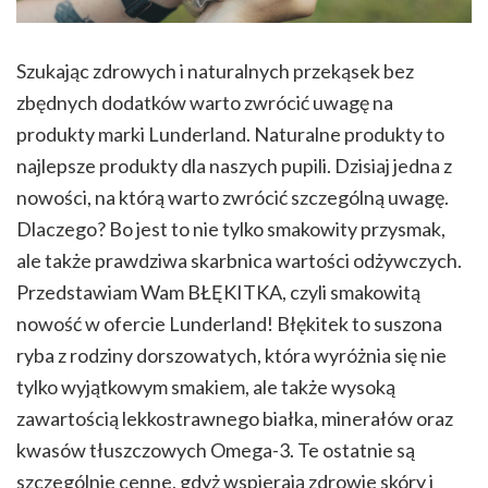
Szukając zdrowych i naturalnych przekąsek bez
zbędnych dodatków warto zwrócić uwagę na
produkty marki Lunderland. Naturalne produkty to
najlepsze produkty dla naszych pupili. Dzisiaj jedna z
nowości, na którą warto zwrócić szczególną uwagę.
Dlaczego? Bo jest to nie tylko smakowity przysmak,
ale także prawdziwa skarbnica wartości odżywczych.
Przedstawiam Wam BŁĘKITKA, czyli smakowitą
nowość w ofercie Lunderland! Błękitek to suszona
ryba z rodziny dorszowatych, która wyróżnia się nie
tylko wyjątkowym smakiem, ale także wysoką
zawartością lekkostrawnego białka, minerałów oraz
kwasów tłuszczowych Omega-3. Te ostatnie są
szczególnie cenne, gdyż wspierają zdrowie skóry i