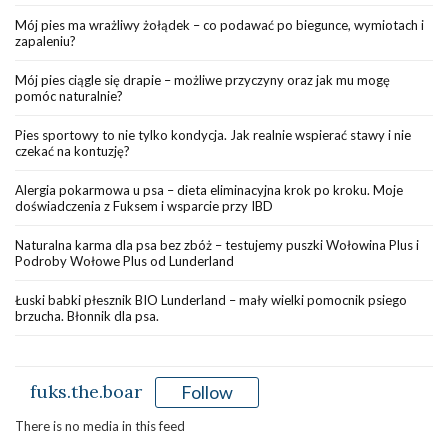
Mój pies ma wrażliwy żołądek – co podawać po biegunce, wymiotach i
zapaleniu?
Mój pies ciągle się drapie – możliwe przyczyny oraz jak mu mogę
pomóc naturalnie?
Pies sportowy to nie tylko kondycja. Jak realnie wspierać stawy i nie
czekać na kontuzję?
Alergia pokarmowa u psa – dieta eliminacyjna krok po kroku. Moje
doświadczenia z Fuksem i wsparcie przy IBD
Naturalna karma dla psa bez zbóż – testujemy puszki Wołowina Plus i
Podroby Wołowe Plus od Lunderland
Łuski babki płesznik BIO Lunderland – mały wielki pomocnik psiego
brzucha. Błonnik dla psa.
fuks.the.boar
Follow
There is no media in this feed