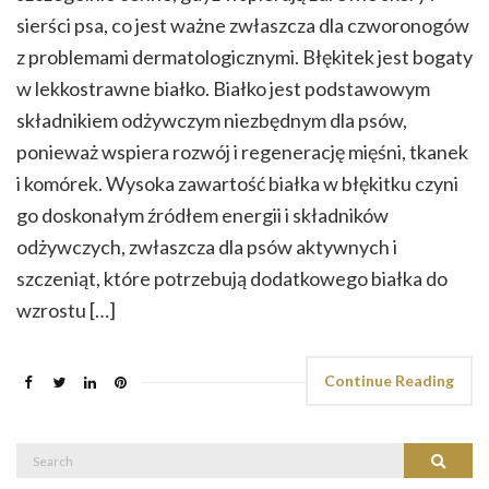
sierści psa, co jest ważne zwłaszcza dla czworonogów
z problemami dermatologicznymi. Błękitek jest bogaty
w lekkostrawne białko. Białko jest podstawowym
składnikiem odżywczym niezbędnym dla psów,
ponieważ wspiera rozwój i regenerację mięśni, tkanek
i komórek. Wysoka zawartość białka w błękitku czyni
go doskonałym źródłem energii i składników
odżywczych, zwłaszcza dla psów aktywnych i
szczeniąt, które potrzebują dodatkowego białka do
wzrostu […]
Continue Reading
Search
Search
for: