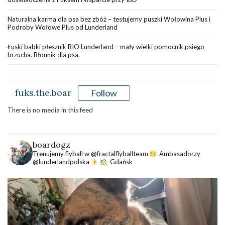
Naturalna karma dla psa bez zbóż – testujemy puszki Wołowina Plus i
Podroby Wołowe Plus od Lunderland
Łuski babki płesznik BIO Lunderland – mały wielki pomocnik psiego
brzucha. Błonnik dla psa.
fuks.the.boar
Follow
There is no media in this feed
boardogz
Trenujemy flyball w @fractalflyballteam
Ambasadorzy
@lunderlandpolska
Gdańsk