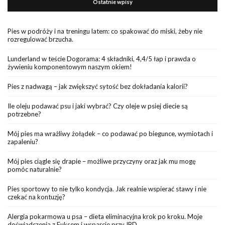
Ostatnie wpisy
Pies w podróży i na treningu latem: co spakować do miski, żeby nie
rozregulować brzucha.
Lunderland w teście Dogorama: 4 składniki, 4,4/5 łap i prawda o
żywieniu komponentowym naszym okiem!
Pies z nadwagą – jak zwiększyć sytość bez dokładania kalorii?
Ile oleju podawać psu i jaki wybrać? Czy oleje w psiej diecie są
potrzebne?
Mój pies ma wrażliwy żołądek – co podawać po biegunce, wymiotach i
zapaleniu?
Mój pies ciągle się drapie – możliwe przyczyny oraz jak mu mogę
pomóc naturalnie?
Pies sportowy to nie tylko kondycja. Jak realnie wspierać stawy i nie
czekać na kontuzję?
Alergia pokarmowa u psa – dieta eliminacyjna krok po kroku. Moje
doświadczenia z Fuksem i wsparcie przy IBD