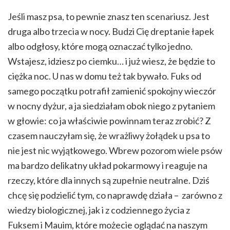
Jeśli masz psa, to pewnie znasz ten scenariusz. Jest
druga albo trzecia w nocy. Budzi Cię dreptanie łapek
albo odgłosy, które mogą oznaczać tylko jedno.
Wstajesz, idziesz po ciemku… i już wiesz, że będzie to
ciężka noc. U nas w domu też tak bywało. Fuks od
samego początku potrafił zamienić spokojny wieczór
w nocny dyżur, a ja siedziałam obok niego z pytaniem
w głowie: co ja właściwie powinnam teraz zrobić? Z
czasem nauczyłam się, że wrażliwy żołądek u psa to
nie jest nic wyjątkowego. Wbrew pozorom wiele psów
ma bardzo delikatny układ pokarmowy i reaguje na
rzeczy, które dla innych są zupełnie neutralne. Dziś
chcę się podzielić tym, co naprawdę działa – zarówno z
wiedzy biologicznej, jak i z codziennego życia z
Fuksem i Mauim, które możecie oglądać na naszym