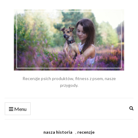
Recenzje psich produktów, fitness z psem, nasze
przygody.
Ex
Menu
se
fo
nasza historia
,
recenzje