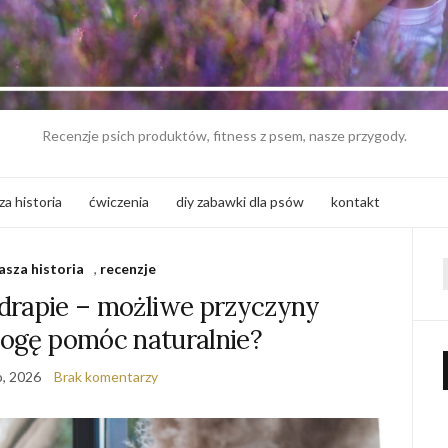
Recenzje psich produktów, fitness z psem, nasze przygody.
za historia
ćwiczenia
diy zabawki dla psów
kontakt
asza historia
,
recenzje
f
ę drapie – możliwe przyczyny
mogę pomóc naturalnie?
o, 2026
Brak komentarzy