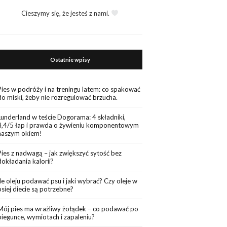
Cieszymy się, że jesteś z nami.
Ostatnie wpisy
Pies w podróży i na treningu latem: co spakować
do miski, żeby nie rozregulować brzucha.
Lunderland w teście Dogorama: 4 składniki,
4,4/5 łap i prawda o żywieniu komponentowym
naszym okiem!
Pies z nadwagą – jak zwiększyć sytość bez
dokładania kalorii?
Ile oleju podawać psu i jaki wybrać? Czy oleje w
psiej diecie są potrzebne?
Mój pies ma wrażliwy żołądek – co podawać po
biegunce, wymiotach i zapaleniu?