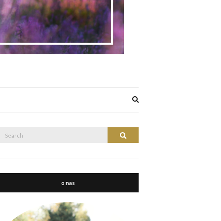
Expand
search
form
Search
Search
or:
o nas