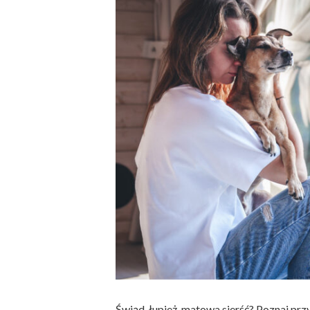
Świąd, łupież, matowa sierść? Poznaj prz