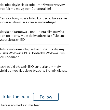
Mój pies ciągle się drapie – możliwe przyczyny
oraz jak mu mogę pomóc naturalnie?
Pies sportowy to nie tylko kondycja. Jak realnie
wspierać stawy i nie czekać na kontuzję?
Alergia pokarmowa u psa – dieta eliminacyjna
krok po kroku. Moje doświadczenia z Fuksem i
wsparcie przy IBD
Naturalna karma dla psa bez zbóż – testujemy
puszki Wołowina Plus i Podroby Wołowe Plus
od Lunderland
Łuski babki płesznik BIO Lunderland – mały
wielki pomocnik psiego brzucha. Błonnik dla psa.
fuks.the.boar
Follow
There is no media in this feed