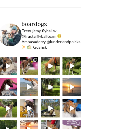
boardogz
Trenujemy flyball w
@fractalflyballteam
Ambasadorzy @lunderlandpolska
Gdańsk