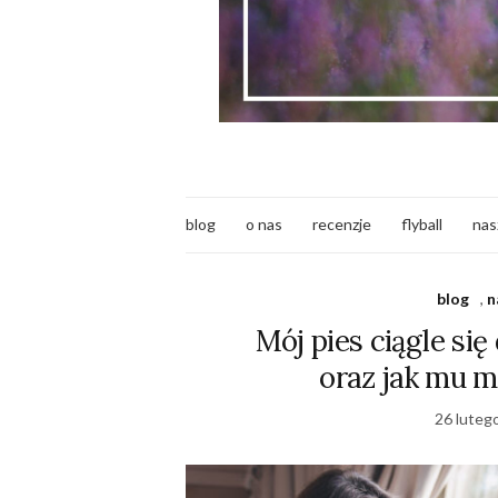
blog
o nas
recenzje
flyball
nas
blog
,
n
Mój pies ciągle si
oraz jak mu 
26 luteg