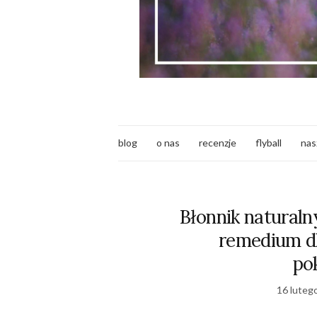
blog
o nas
recenzje
flyball
nas
Błonnik naturalny
remedium d
po
16 luteg