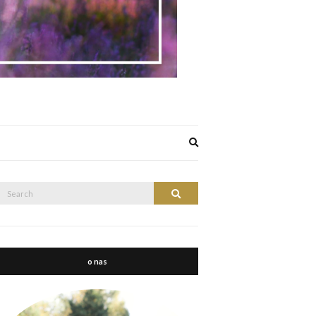
Expand
search
form
Search
Search
or:
o nas