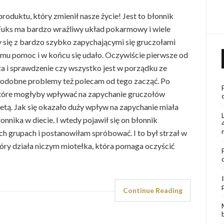
roduktu, który zmienił nasze życie! Jest to błonnik
e Fuks ma bardzo wrażliwy układ pokarmowy i wiele
y się z bardzo szybko zapychającymi się gruczołami
mu pomoc i w końcu się udało. Oczywiście pierwsze od
a i sprawdzenie czy wszystko jest w porządku ze
podobne problemy też polecam od tego zacząć. Po
tóre mogłyby wpływać na zapychanie gruczołów
ietą. Jak się okazało duży wpływ na zapychanie miała
błonnika w diecie. I wtedy pojawił się on błonnik
ch grupach i postanowiłam spróbować. I to był strzał w
tóry działa niczym miotełka, która pomaga oczyścić
Continue Reading