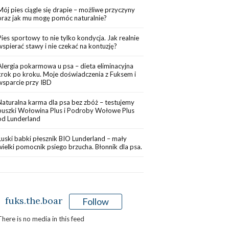
Mój pies ciągle się drapie – możliwe przyczyny
oraz jak mu mogę pomóc naturalnie?
Pies sportowy to nie tylko kondycja. Jak realnie
wspierać stawy i nie czekać na kontuzję?
Alergia pokarmowa u psa – dieta eliminacyjna
krok po kroku. Moje doświadczenia z Fuksem i
wsparcie przy IBD
Naturalna karma dla psa bez zbóż – testujemy
puszki Wołowina Plus i Podroby Wołowe Plus
od Lunderland
Łuski babki płesznik BIO Lunderland – mały
wielki pomocnik psiego brzucha. Błonnik dla psa.
fuks.the.boar
Follow
There is no media in this feed