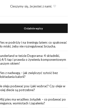
Cieszymy się, że jesteś z nami.
Ostatnie wpisy
Pies w podróży i na treningu latem: co spakować
do miski, żeby nie rozregulować brzucha.
Lunderland w teście Dogorama: 4 składniki,
4,4/5 łap i prawda o żywieniu komponentowym
naszym okiem!
Pies z nadwagą – jak zwiększyć sytość bez
dokładania kalorii?
Ile oleju podawać psu i jaki wybrać? Czy oleje w
psiej diecie są potrzebne?
Mój pies ma wrażliwy żołądek – co podawać po
biegunce, wymiotach i zapaleniu?