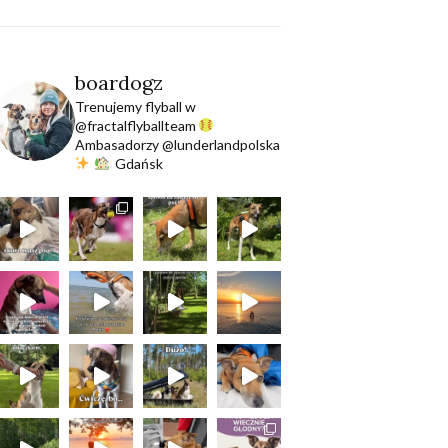
boardogz
Trenujemy flyball w
@fractalflyballteam
Ambasadorzy @lunderlandpolska
Gdańsk