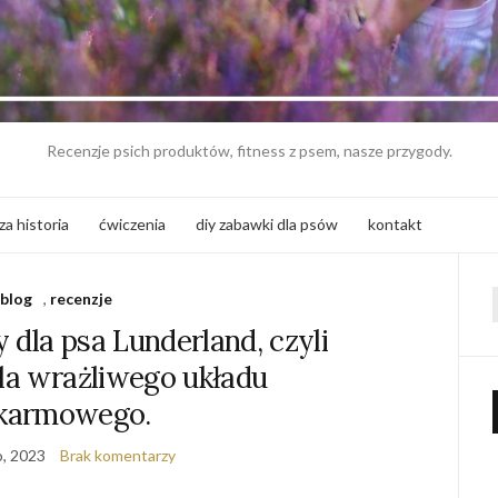
Recenzje psich produktów, fitness z psem, nasze przygody.
za historia
ćwiczenia
diy zabawki dla psów
kontakt
blog
,
recenzje
f
 dla psa Lunderland, czyli
la wrażliwego układu
karmowego.
o, 2023
Brak komentarzy