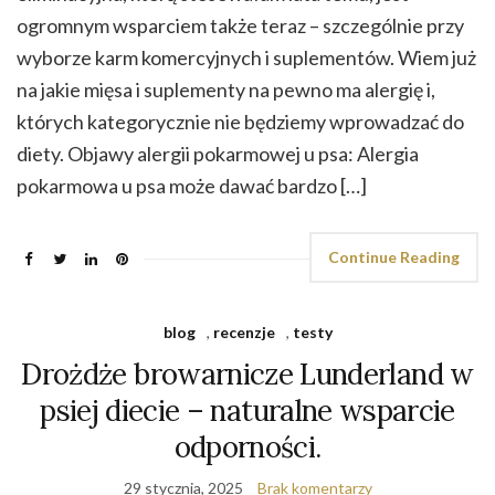
ogromnym wsparciem także teraz – szczególnie przy
wyborze karm komercyjnych i suplementów. Wiem już
na jakie mięsa i suplementy na pewno ma alergię i,
których kategorycznie nie będziemy wprowadzać do
diety. Objawy alergii pokarmowej u psa: Alergia
pokarmowa u psa może dawać bardzo […]
Continue Reading
blog
,
recenzje
,
testy
Drożdże browarnicze Lunderland w
psiej diecie – naturalne wsparcie
odporności.
29 stycznia, 2025
Brak komentarzy