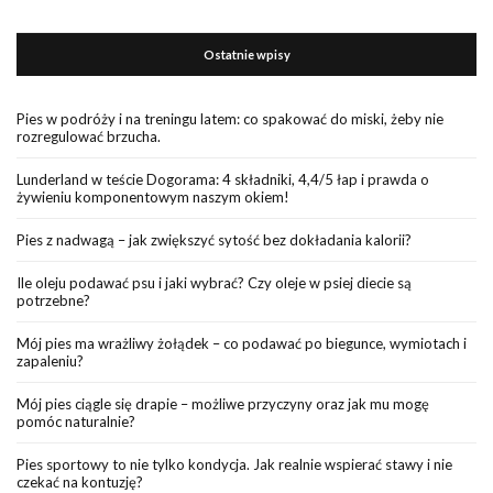
Ostatnie wpisy
Pies w podróży i na treningu latem: co spakować do miski, żeby nie
rozregulować brzucha.
Lunderland w teście Dogorama: 4 składniki, 4,4/5 łap i prawda o
żywieniu komponentowym naszym okiem!
Pies z nadwagą – jak zwiększyć sytość bez dokładania kalorii?
Ile oleju podawać psu i jaki wybrać? Czy oleje w psiej diecie są
potrzebne?
Mój pies ma wrażliwy żołądek – co podawać po biegunce, wymiotach i
zapaleniu?
Mój pies ciągle się drapie – możliwe przyczyny oraz jak mu mogę
pomóc naturalnie?
Pies sportowy to nie tylko kondycja. Jak realnie wspierać stawy i nie
czekać na kontuzję?