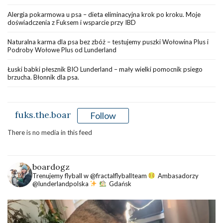
Alergia pokarmowa u psa – dieta eliminacyjna krok po kroku. Moje
doświadczenia z Fuksem i wsparcie przy IBD
Naturalna karma dla psa bez zbóż – testujemy puszki Wołowina Plus i
Podroby Wołowe Plus od Lunderland
Łuski babki płesznik BIO Lunderland – mały wielki pomocnik psiego
brzucha. Błonnik dla psa.
fuks.the.boar
Follow
There is no media in this feed
boardogz
Trenujemy flyball w @fractalflyballteam
Ambasadorzy
@lunderlandpolska
Gdańsk