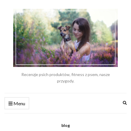
Recenzje psich produktów, fitness z psem, nasze
przygody.
Ex
Menu
se
fo
blog