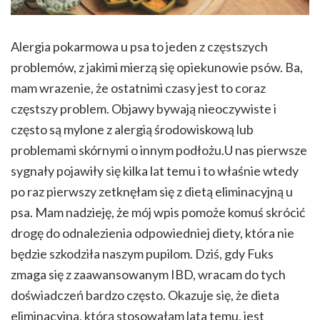
Alergia pokarmowa u psa to jeden z częstszych
problemów, z jakimi mierzą się opiekunowie psów. Ba,
mam wrazenie, że ostatnimi czasy jest to coraz
częstszy problem. Objawy bywają nieoczywiste i
często są mylone z alergią środowiskową lub
problemami skórnymi o innym podłożu.U nas pierwsze
sygnały pojawiły się kilka lat temu i to właśnie wtedy
po raz pierwszy zetknęłam się z dietą eliminacyjną u
psa. Mam nadzieję, że mój wpis pomoże komuś skrócić
drogę do odnalezienia odpowiedniej diety, która nie
będzie szkodziła naszym pupilom. Dziś, gdy Fuks
zmaga się z zaawansowanym IBD, wracam do tych
doświadczeń bardzo często. Okazuje się, że dieta
eliminacyjna, którą stosowałam lata temu, jest