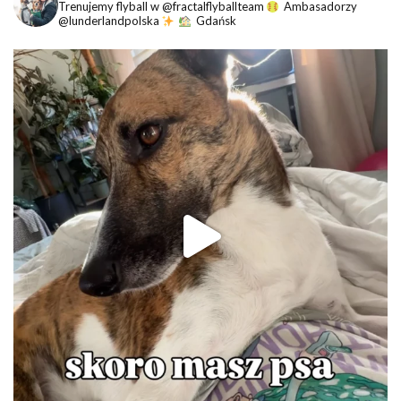
Trenujemy flyball w @fractalflyballteam
Ambasadorzy
@lunderlandpolska
Gdańsk