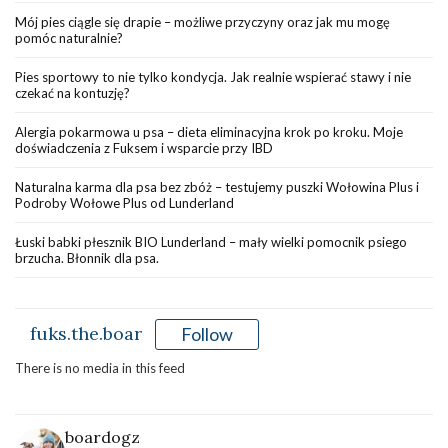
Mój pies ciągle się drapie – możliwe przyczyny oraz jak mu mogę
pomóc naturalnie?
Pies sportowy to nie tylko kondycja. Jak realnie wspierać stawy i nie
czekać na kontuzję?
Alergia pokarmowa u psa – dieta eliminacyjna krok po kroku. Moje
doświadczenia z Fuksem i wsparcie przy IBD
Naturalna karma dla psa bez zbóż – testujemy puszki Wołowina Plus i
Podroby Wołowe Plus od Lunderland
Łuski babki płesznik BIO Lunderland – mały wielki pomocnik psiego
brzucha. Błonnik dla psa.
fuks.the.boar
Follow
There is no media in this feed
boardogz