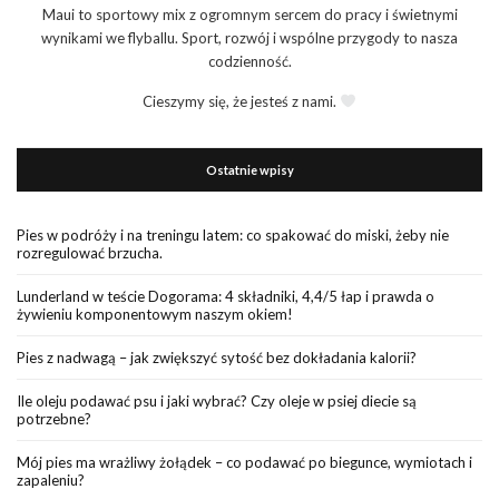
Maui to sportowy mix z ogromnym sercem do pracy i świetnymi
wynikami we flyballu. Sport, rozwój i wspólne przygody to nasza
codzienność.
Cieszymy się, że jesteś z nami.
Ostatnie wpisy
Pies w podróży i na treningu latem: co spakować do miski, żeby nie
rozregulować brzucha.
Lunderland w teście Dogorama: 4 składniki, 4,4/5 łap i prawda o
żywieniu komponentowym naszym okiem!
Pies z nadwagą – jak zwiększyć sytość bez dokładania kalorii?
Ile oleju podawać psu i jaki wybrać? Czy oleje w psiej diecie są
potrzebne?
Mój pies ma wrażliwy żołądek – co podawać po biegunce, wymiotach i
zapaleniu?