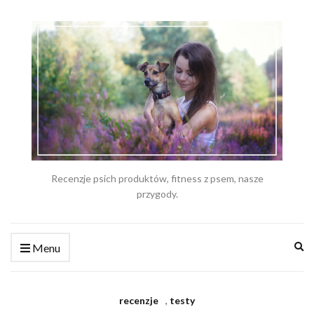
Recenzje psich produktów, fitness z psem, nasze
przygody.
Ex
Menu
se
fo
recenzje
,
testy