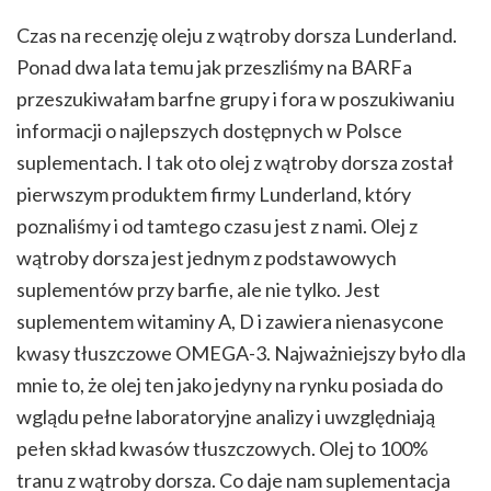
Czas na recenzję oleju z wątroby dorsza Lunderland.
Ponad dwa lata temu jak przeszliśmy na BARFa
przeszukiwałam barfne grupy i fora w poszukiwaniu
informacji o najlepszych dostępnych w Polsce
suplementach. I tak oto olej z wątroby dorsza został
pierwszym produktem firmy Lunderland, który
poznaliśmy i od tamtego czasu jest z nami. Olej z
wątroby dorsza jest jednym z podstawowych
suplementów przy barfie, ale nie tylko. Jest
suplementem witaminy A, D i zawiera nienasycone
kwasy tłuszczowe OMEGA-3. Najważniejszy było dla
mnie to, że olej ten jako jedyny na rynku posiada do
wglądu pełne laboratoryjne analizy i uwzględniają
pełen skład kwasów tłuszczowych. Olej to 100%
tranu z wątroby dorsza. Co daje nam suplementacja