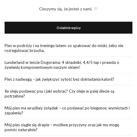
Cieszymy się, że jesteś z nami.
Ostatnie wpisy
Pies w podróży i na treningu latem: co spakować do miski, żeby nie
rozregulować brzucha.
Lunderland w teście Dogorama: 4 składniki, 4,4/5 łap i prawda o
żywieniu komponentowym naszym okiem!
Pies z nadwagą – jak zwiększyć sytość bez dokładania kalorii?
Ile oleju podawać psu i jaki wybrać? Czy oleje w psiej diecie są
potrzebne?
Mój pies ma wrażliwy żołądek – co podawać po biegunce, wymiotach i
zapaleniu?
Mój pies ciągle się drapie – możliwe przyczyny oraz jak mu mogę
pomóc naturalnie?