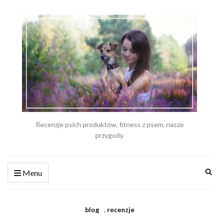
Recenzje psich produktów, fitness z psem, nasze
przygody.
Ex
Menu
se
fo
blog
,
recenzje