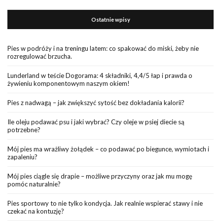
Ostatnie wpisy
Pies w podróży i na treningu latem: co spakować do miski, żeby nie
rozregulować brzucha.
Lunderland w teście Dogorama: 4 składniki, 4,4/5 łap i prawda o
żywieniu komponentowym naszym okiem!
Pies z nadwagą – jak zwiększyć sytość bez dokładania kalorii?
Ile oleju podawać psu i jaki wybrać? Czy oleje w psiej diecie są
potrzebne?
Mój pies ma wrażliwy żołądek – co podawać po biegunce, wymiotach i
zapaleniu?
Mój pies ciągle się drapie – możliwe przyczyny oraz jak mu mogę
pomóc naturalnie?
Pies sportowy to nie tylko kondycja. Jak realnie wspierać stawy i nie
czekać na kontuzję?