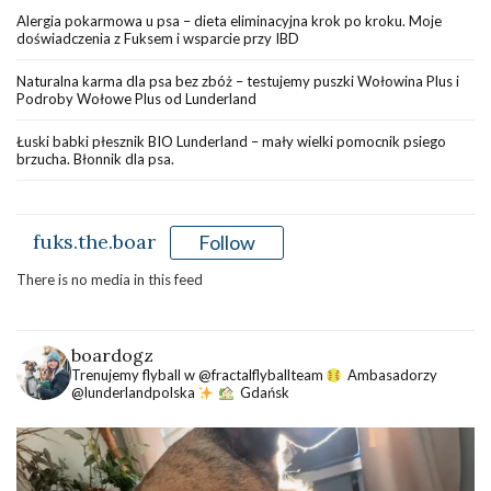
Alergia pokarmowa u psa – dieta eliminacyjna krok po kroku. Moje
doświadczenia z Fuksem i wsparcie przy IBD
Naturalna karma dla psa bez zbóż – testujemy puszki Wołowina Plus i
Podroby Wołowe Plus od Lunderland
Łuski babki płesznik BIO Lunderland – mały wielki pomocnik psiego
brzucha. Błonnik dla psa.
fuks.the.boar
Follow
There is no media in this feed
boardogz
Trenujemy flyball w @fractalflyballteam
Ambasadorzy
@lunderlandpolska
Gdańsk