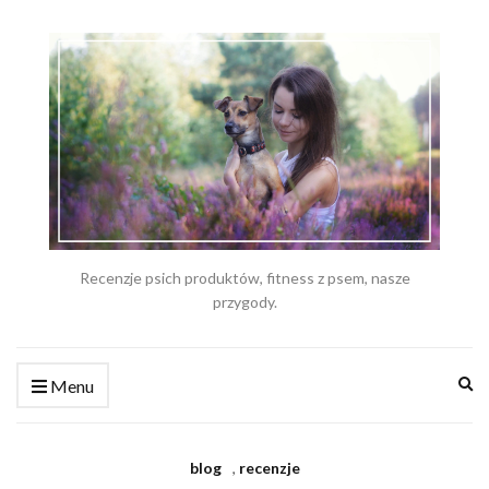
Recenzje psich produktów, fitness z psem, nasze
przygody.
Ex
Menu
se
fo
blog
,
recenzje