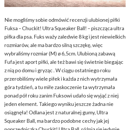
Nie mogliśmy sobie odmówić recenzji ulubionej piłki
Fuksa – Chuckit! Ultra Squeaker Ball! – piszcząca ultra
piłka dla psa. Fuks waży zaledwie 8 kg i jest niewielkich
rozmiarów, ale ma bardzo silną szczękę, więc
wybraliśmy rozmiar (M) ø 6,5cm. Ulubioną zabawą
Fufa jest aport piłki, ale też bawi się świetnie biegając
z nią po domu i gryząc . W ciągu ostatniego roku
przerobiliśmy wiele piłek i każda z nich wytrzymała
góra tydzień, a tu miłe zaskoczenie ta wytrzymała
ponad pół roku zanim Fuksowi udało się wyjąć z niej
jeden element. Takiego wyniku jeszcze żadna nie
osiągnęła! Odlana jest z naturalnej gumy, Ultra
Squeaker Ball, ma bardzo podobne cechy jak jej
poprzedniczka Chuckit! Ultra Ball, różnią się jedynie