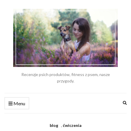
Recenzje psich produktów, fitness z psem, nasze
przygody.
Ex
Menu
se
fo
blog
,
ćwiczenia