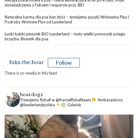
Alergia pokarmowa u psa – dieta eliminacyjna krok po kroku. Moje
doświadczenia z Fuksem i wsparcie przy IBD
Naturalna karma dla psa bez zbóż – testujemy puszki Wołowina Plus i
Podroby Wołowe Plus od Lunderland
Łuski babki płesznik BIO Lunderland – mały wielki pomocnik psiego
brzucha. Błonnik dla psa.
fuks.the.boar
Follow
There is no media in this feed
boardogz
Trenujemy flyball w @fractalflyballteam
Ambasadorzy
@lunderlandpolska
Gdańsk