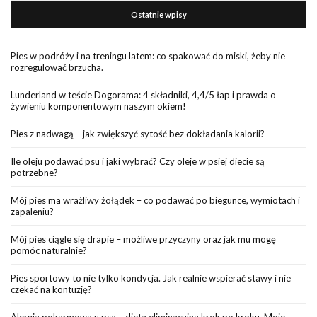
Ostatnie wpisy
Pies w podróży i na treningu latem: co spakować do miski, żeby nie
rozregulować brzucha.
Lunderland w teście Dogorama: 4 składniki, 4,4/5 łap i prawda o
żywieniu komponentowym naszym okiem!
Pies z nadwagą – jak zwiększyć sytość bez dokładania kalorii?
Ile oleju podawać psu i jaki wybrać? Czy oleje w psiej diecie są
potrzebne?
Mój pies ma wrażliwy żołądek – co podawać po biegunce, wymiotach i
zapaleniu?
Mój pies ciągle się drapie – możliwe przyczyny oraz jak mu mogę
pomóc naturalnie?
Pies sportowy to nie tylko kondycja. Jak realnie wspierać stawy i nie
czekać na kontuzję?