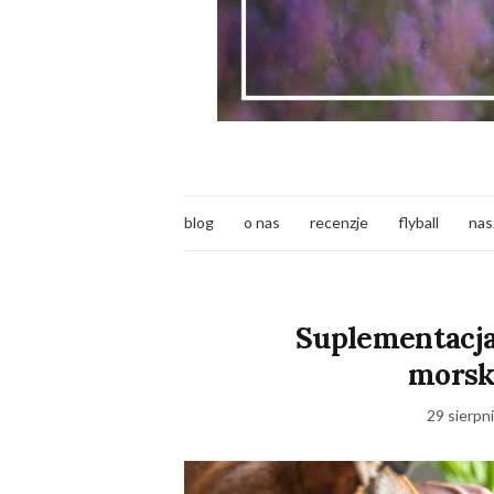
blog
o nas
recenzje
flyball
nas
Suplementacja 
morsk
29 sierpn