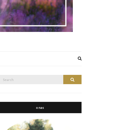
Expand
search
form
Search
Search
or:
o nas