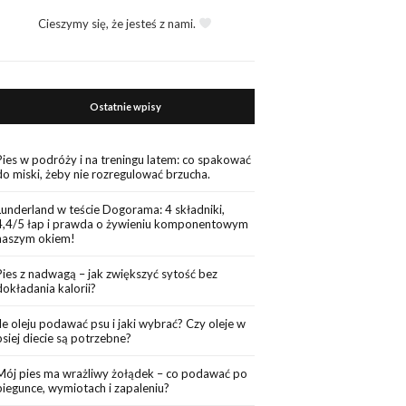
Cieszymy się, że jesteś z nami.
Ostatnie wpisy
Pies w podróży i na treningu latem: co spakować
do miski, żeby nie rozregulować brzucha.
Lunderland w teście Dogorama: 4 składniki,
4,4/5 łap i prawda o żywieniu komponentowym
naszym okiem!
Pies z nadwagą – jak zwiększyć sytość bez
dokładania kalorii?
Ile oleju podawać psu i jaki wybrać? Czy oleje w
psiej diecie są potrzebne?
Mój pies ma wrażliwy żołądek – co podawać po
biegunce, wymiotach i zapaleniu?