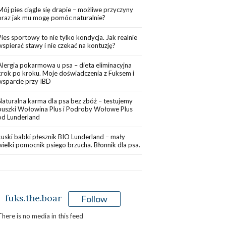
Mój pies ciągle się drapie – możliwe przyczyny
oraz jak mu mogę pomóc naturalnie?
Pies sportowy to nie tylko kondycja. Jak realnie
wspierać stawy i nie czekać na kontuzję?
Alergia pokarmowa u psa – dieta eliminacyjna
krok po kroku. Moje doświadczenia z Fuksem i
wsparcie przy IBD
Naturalna karma dla psa bez zbóż – testujemy
puszki Wołowina Plus i Podroby Wołowe Plus
od Lunderland
Łuski babki płesznik BIO Lunderland – mały
wielki pomocnik psiego brzucha. Błonnik dla psa.
fuks.the.boar
Follow
There is no media in this feed