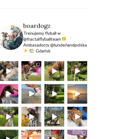
boardogz
Trenujemy flyball w
@fractalflyballteam
Ambasadorzy @lunderlandpolska
Gdańsk