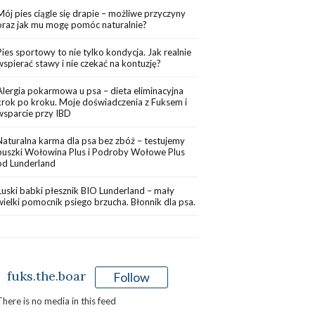
Mój pies ciągle się drapie – możliwe przyczyny
oraz jak mu mogę pomóc naturalnie?
Pies sportowy to nie tylko kondycja. Jak realnie
wspierać stawy i nie czekać na kontuzję?
Alergia pokarmowa u psa – dieta eliminacyjna
krok po kroku. Moje doświadczenia z Fuksem i
wsparcie przy IBD
Naturalna karma dla psa bez zbóż – testujemy
puszki Wołowina Plus i Podroby Wołowe Plus
od Lunderland
Łuski babki płesznik BIO Lunderland – mały
wielki pomocnik psiego brzucha. Błonnik dla psa.
fuks.the.boar
Follow
There is no media in this feed