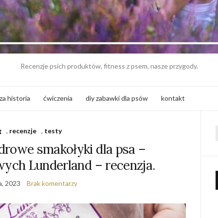
Recenzje psich produktów, fitness z psem, nasze przygody.
za historia
ćwiczenia
diy zabawki dla psów
kontakt
g
,
recenzje
,
testy
f
drowe smakołyki dla psa –
wych Lunderland – recenzja.
a, 2023
Brak komentarzy