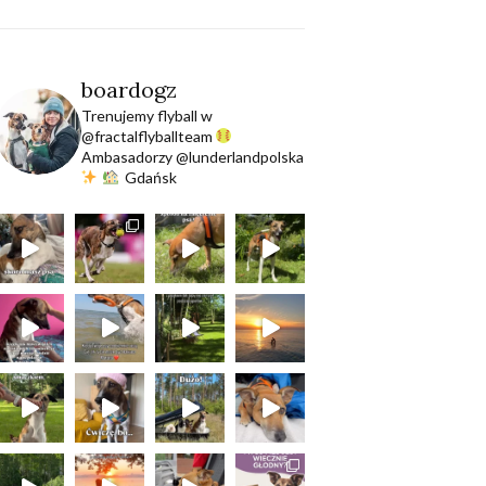
boardogz
Trenujemy flyball w
@fractalflyballteam
Ambasadorzy @lunderlandpolska
Gdańsk