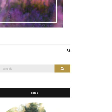
Expand
search
form
Search
Search
or:
o nas