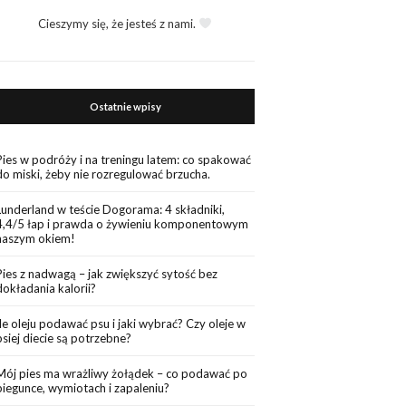
Cieszymy się, że jesteś z nami.
Ostatnie wpisy
Pies w podróży i na treningu latem: co spakować
do miski, żeby nie rozregulować brzucha.
Lunderland w teście Dogorama: 4 składniki,
4,4/5 łap i prawda o żywieniu komponentowym
naszym okiem!
Pies z nadwagą – jak zwiększyć sytość bez
dokładania kalorii?
Ile oleju podawać psu i jaki wybrać? Czy oleje w
psiej diecie są potrzebne?
Mój pies ma wrażliwy żołądek – co podawać po
biegunce, wymiotach i zapaleniu?