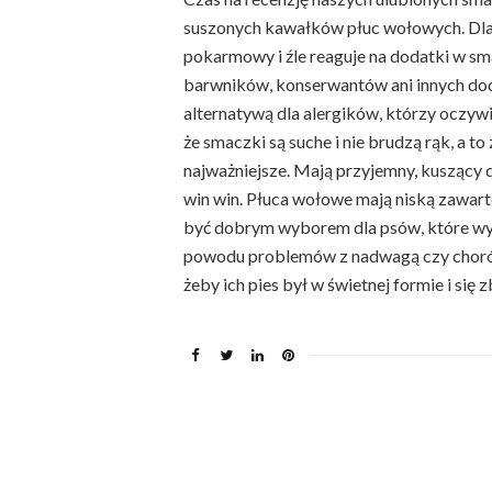
suszonych kawałków płuc wołowych. Dlac
pokarmowy i źle reaguje na dodatki w sm
barwników, konserwantów ani innych dod
alternatywą dla alergików, którzy oczywiś
że smaczki są suche i nie brudzą rąk, a to
najważniejsze. Mają przyjemny, kuszący dl
win win. Płuca wołowe mają niską zawar
być dobrym wyborem dla psów, które wym
powodu problemów z nadwagą czy chorób 
żeby ich pies był w świetnej formie i się 