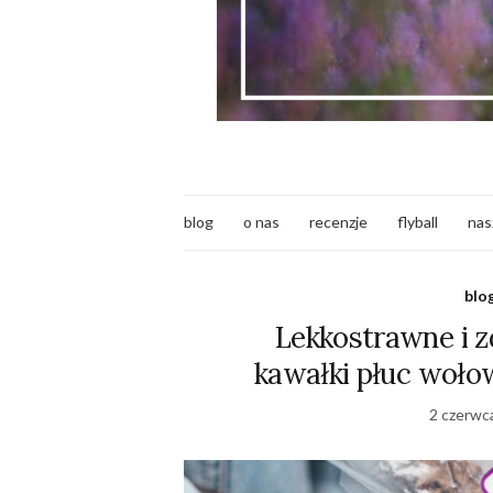
blog
o nas
recenzje
flyball
nas
blo
Lekkostrawne i z
kawałki płuc woło
2 czerwc