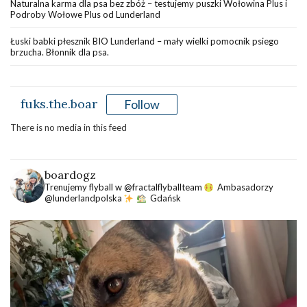
Naturalna karma dla psa bez zbóż – testujemy puszki Wołowina Plus i
Podroby Wołowe Plus od Lunderland
Łuski babki płesznik BIO Lunderland – mały wielki pomocnik psiego
brzucha. Błonnik dla psa.
fuks.the.boar
Follow
There is no media in this feed
boardogz
Trenujemy flyball w @fractalflyballteam
Ambasadorzy
@lunderlandpolska
Gdańsk