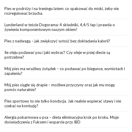
Pies w podróży i na treningu latem: co spakować do miski, żeby nie
rozregulować brzucha.
Lunderland w teście Dogorama: 4 składniki, 4,4/5 łap i prawda o
żywieniu komponentowym naszym okiem!
Pies z nadwagą – jak zwiększyć sytość bez dokładania kalorii?
Ile oleju podawać psu i jaki wybrać? Czy oleje w psiej diecie są
potrzebne?
Mój pies ma wrażliwy żołądek – co podawać po biegunce, wymiotach i
zapaleniu?
Mój pies ciągle się drapie – możliwe przyczyny oraz jak mu mogę
pomóc naturalnie?
Pies sportowy to nie tylko kondycja. Jak realnie wspierać stawy i nie
czekać na kontuzję?
Alergia pokarmowa u psa – dieta eliminacyjna krok po kroku. Moje
doświadczenia z Fuksem i wsparcie przy IBD