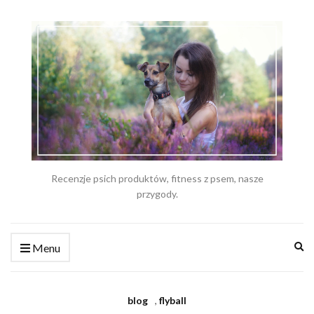
Recenzje psich produktów, fitness z psem, nasze
przygody.
Ex
Menu
se
fo
blog
,
flyball