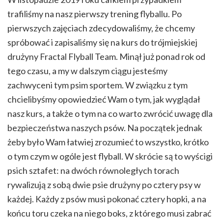
trafiliśmy na nasz pierwszy trening flyballu. Po
pierwszych zajęciach zdecydowaliśmy, że chcemy
spróbować i zapisaliśmy się na kurs do trójmiejskiej
drużyny Fractal Flyball Team. Minął już ponad rok od
tego czasu, a my w dalszym ciągu jesteśmy
zachwyceni tym psim sportem. W związku z tym
chcielibyśmy opowiedzieć Wam o tym, jak wyglądał
nasz kurs, a także o tym na co warto zwrócić uwagę dla
bezpieczeństwa naszych psów. Na początek jednak
żeby było Wam łatwiej zrozumieć to wszystko, krótko
o tym czym w ogóle jest flyball. W skrócie są to wyścigi
psich sztafet: na dwóch równoległych torach
rywalizują z sobą dwie psie drużyny po cztery psy w
każdej. Każdy z psów musi pokonać cztery hopki, a na
końcu toru czeka na niego boks, z którego musi zabrać