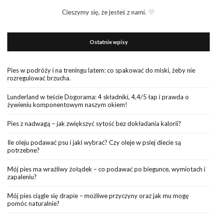
Cieszymy się, że jesteś z nami.
Ostatnie wpisy
Pies w podróży i na treningu latem: co spakować do miski, żeby nie
rozregulować brzucha.
Lunderland w teście Dogorama: 4 składniki, 4,4/5 łap i prawda o
żywieniu komponentowym naszym okiem!
Pies z nadwagą – jak zwiększyć sytość bez dokładania kalorii?
Ile oleju podawać psu i jaki wybrać? Czy oleje w psiej diecie są
potrzebne?
Mój pies ma wrażliwy żołądek – co podawać po biegunce, wymiotach i
zapaleniu?
Mój pies ciągle się drapie – możliwe przyczyny oraz jak mu mogę
pomóc naturalnie?