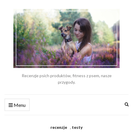
Recenzje psich produktów, fitness z psem, nasze
przygody.
Ex
Menu
se
fo
recenzje
,
testy