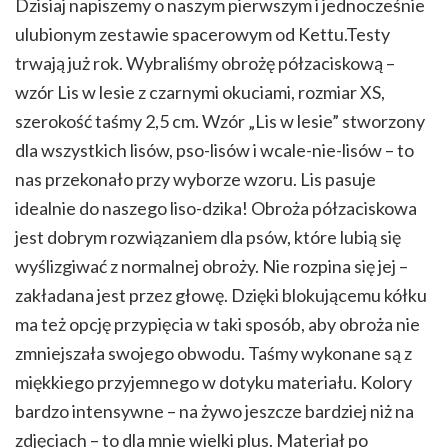
Dzisiaj napiszemy o naszym pierwszym i jednocześnie
ulubionym zestawie spacerowym od Kettu.Testy
trwają już rok. Wybraliśmy obrożę półzaciskową –
wzór Lis w lesie z czarnymi okuciami, rozmiar XS,
szerokość taśmy 2,5 cm. Wzór „Lis w lesie” stworzony
dla wszystkich lisów, pso-lisów i wcale-nie-lisów – to
nas przekonało przy wyborze wzoru. Lis pasuje
idealnie do naszego liso-dzika! Obroża półzaciskowa
jest dobrym rozwiązaniem dla psów, które lubią się
wyślizgiwać z normalnej obroży. Nie rozpina się jej –
zakładana jest przez głowę. Dzięki blokującemu kółku
ma też opcję przypięcia w taki sposób, aby obroża nie
zmniejszała swojego obwodu. Taśmy wykonane są z
miękkiego przyjemnego w dotyku materiału. Kolory
bardzo intensywne – na żywo jeszcze bardziej niż na
zdjęciach – to dla mnie wielki plus. Materiał po