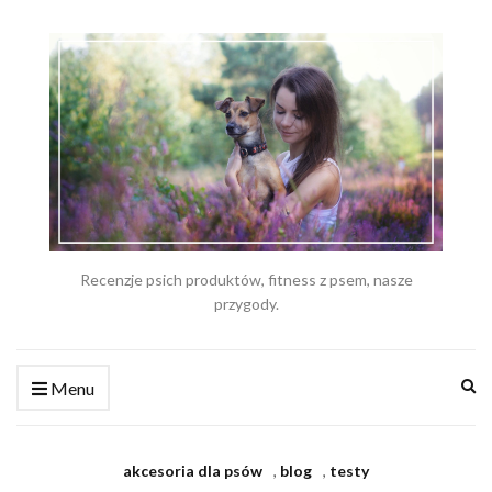
Recenzje psich produktów, fitness z psem, nasze
przygody.
Ex
Menu
se
fo
akcesoria dla psów
,
blog
,
testy