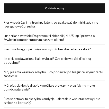
Ostatnie wpisy
Pies w podróży i na treningu latem: co spakować do miski, żeby nie
rozregulować brzucha.
Lunderland w teście Dogorama: 4 składniki, 4,4/5 łap i prawda o
żywieniu komponentowym naszym okiem!
Pies z nadwagą – jak zwiększyć sytość bez dokładania kalorii?
Ile oleju podawać psu i jaki wybrać? Czy oleje w psiej diecie są
potrzebne?
Mój pies ma wrażliwy żołądek – co podawać po biegunce, wymiotach i
zapaleniu?
Mój pies ciągle się drapie – możliwe przyczyny oraz jak mu mogę
pomóc naturalnie?
Pies sportowy to nie tylko kondycja. Jak realnie wspierać stawy i nie
czekać na kontuzję?