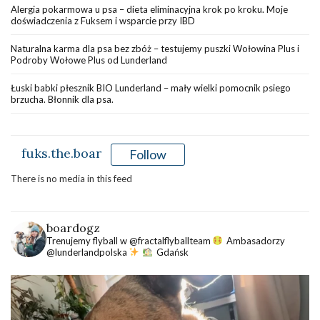
Alergia pokarmowa u psa – dieta eliminacyjna krok po kroku. Moje
doświadczenia z Fuksem i wsparcie przy IBD
Naturalna karma dla psa bez zbóż – testujemy puszki Wołowina Plus i
Podroby Wołowe Plus od Lunderland
Łuski babki płesznik BIO Lunderland – mały wielki pomocnik psiego
brzucha. Błonnik dla psa.
fuks.the.boar
Follow
There is no media in this feed
boardogz
Trenujemy flyball w @fractalflyballteam
Ambasadorzy
@lunderlandpolska
Gdańsk