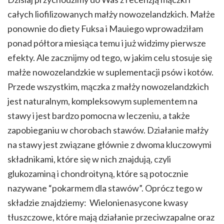
całych liofilizowanych małży nowozelandzkich. Małże
ponownie do diety Fuksa i Mauiego wprowadziłam
ponad półtora miesiąca temu i już widzimy pierwsze
efekty. Ale zacznijmy od tego, w jakim celu stosuje się
małże nowozelandzkie w suplementacji psów i kotów.
Przede wszystkim, mączka z małży nowozelandzkich
jest naturalnym, kompleksowym suplementem na
stawy i jest bardzo pomocna w leczeniu, a także
zapobieganiu w chorobach stawów. Działanie małży
na stawy jest związane głównie z dwoma kluczowymi
składnikami, które się w nich znajdują, czyli
glukozaminą i chondroityną, które są potocznie
nazywane “pokarmem dla stawów”. Oprócz tego w
składzie znajdziemy: Wielonienasycone kwasy
tłuszczowe, które mają działanie przeciwzapalne oraz