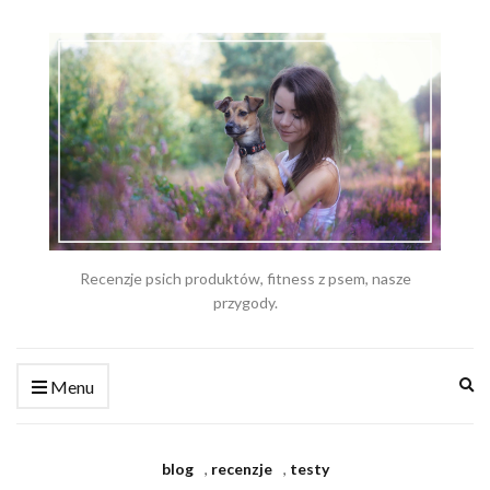
Recenzje psich produktów, fitness z psem, nasze
przygody.
Ex
Menu
se
fo
blog
,
recenzje
,
testy