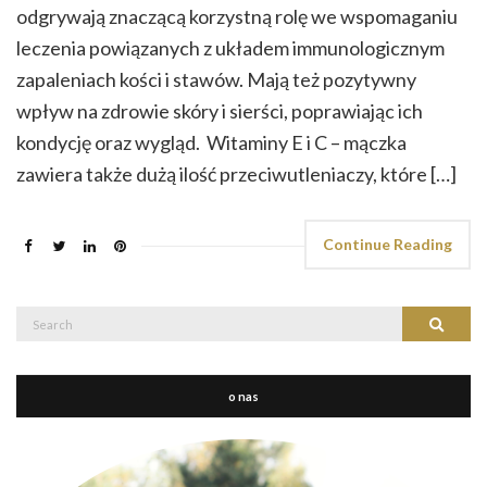
odgrywają znaczącą korzystną rolę we wspomaganiu
leczenia powiązanych z układem immunologicznym
zapaleniach kości i stawów. Mają też pozytywny
wpływ na zdrowie skóry i sierści, poprawiając ich
kondycję oraz wygląd. Witaminy E i C – mączka
zawiera także dużą ilość przeciwutleniaczy, które […]
Continue Reading
Search
Search
for:
o nas