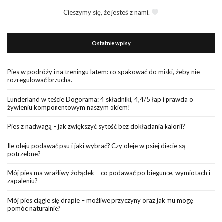
Cieszymy się, że jesteś z nami.
Ostatnie wpisy
Pies w podróży i na treningu latem: co spakować do miski, żeby nie
rozregulować brzucha.
Lunderland w teście Dogorama: 4 składniki, 4,4/5 łap i prawda o
żywieniu komponentowym naszym okiem!
Pies z nadwagą – jak zwiększyć sytość bez dokładania kalorii?
Ile oleju podawać psu i jaki wybrać? Czy oleje w psiej diecie są
potrzebne?
Mój pies ma wrażliwy żołądek – co podawać po biegunce, wymiotach i
zapaleniu?
Mój pies ciągle się drapie – możliwe przyczyny oraz jak mu mogę
pomóc naturalnie?