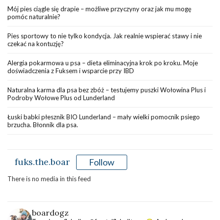
Mój pies ciągle się drapie – możliwe przyczyny oraz jak mu mogę
pomóc naturalnie?
Pies sportowy to nie tylko kondycja. Jak realnie wspierać stawy i nie
czekać na kontuzję?
Alergia pokarmowa u psa – dieta eliminacyjna krok po kroku. Moje
doświadczenia z Fuksem i wsparcie przy IBD
Naturalna karma dla psa bez zbóż – testujemy puszki Wołowina Plus i
Podroby Wołowe Plus od Lunderland
Łuski babki płesznik BIO Lunderland – mały wielki pomocnik psiego
brzucha. Błonnik dla psa.
fuks.the.boar
Follow
There is no media in this feed
boardogz