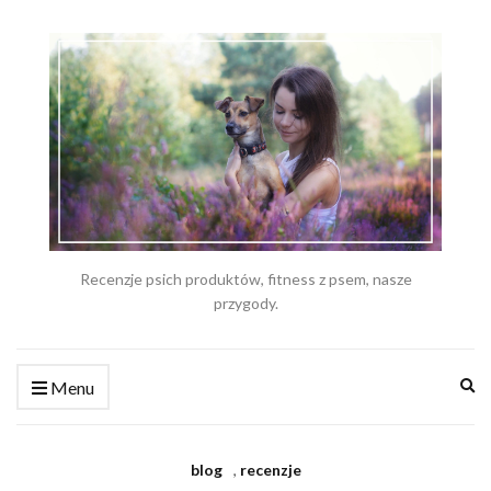
Recenzje psich produktów, fitness z psem, nasze
przygody.
Ex
Menu
se
fo
blog
,
recenzje