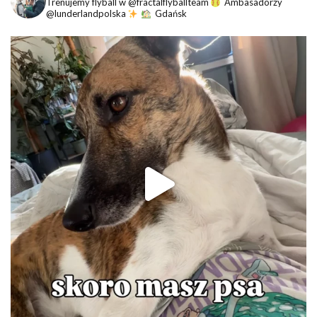
Trenujemy flyball w @fractalflyballteam
Ambasadorzy
@lunderlandpolska
Gdańsk