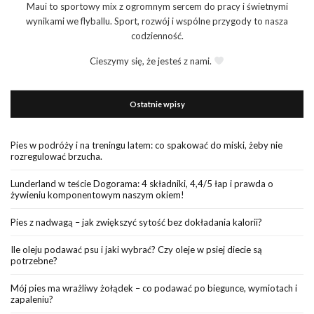
Maui to sportowy mix z ogromnym sercem do pracy i świetnymi
wynikami we flyballu. Sport, rozwój i wspólne przygody to nasza
codzienność.
Cieszymy się, że jesteś z nami.
Ostatnie wpisy
Pies w podróży i na treningu latem: co spakować do miski, żeby nie
rozregulować brzucha.
Lunderland w teście Dogorama: 4 składniki, 4,4/5 łap i prawda o
żywieniu komponentowym naszym okiem!
Pies z nadwagą – jak zwiększyć sytość bez dokładania kalorii?
Ile oleju podawać psu i jaki wybrać? Czy oleje w psiej diecie są
potrzebne?
Mój pies ma wrażliwy żołądek – co podawać po biegunce, wymiotach i
zapaleniu?