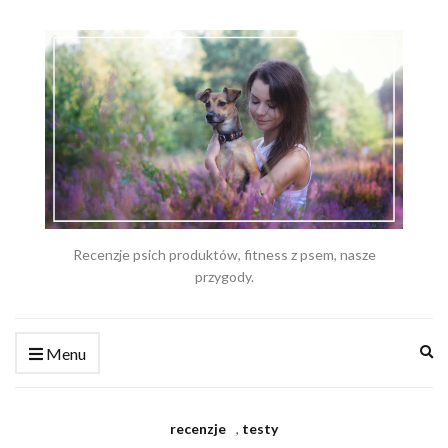
Recenzje psich produktów, fitness z psem, nasze
przygody.
Ex
Menu
se
fo
recenzje
,
testy