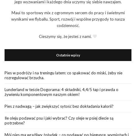
jego wyzwaniami i każdego dnia uczymy się siebie nawzajem.
Maui to sportowy mix z ogromnym sercem do pracy i świetnymi
wynikami we flyballu. Sport, rozwój i wspólne przygody to nasza
codzienność.
Cieszymy się, że jesteś z nami.
Ostatnie wpisy
Pies w podróży i na treningu latem: co spakować do miski, żeby nie
rozregulować brzucha.
Lunderland w teście Dogorama: 4 składniki, 4,4/5 łap i prawda o
żywieniu komponentowym naszym okiem!
Pies z nadwagą – jak zwiększyć sytość bez dokładania kalorii?
Ile oleju podawać psu i jaki wybrać? Czy oleje w psiej diecie są
potrzebne?
Mój pies ma wrażliwy żołądek – co podawać po biegunce, wymiotach i