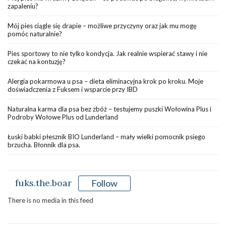
zapaleniu?
Mój pies ciągle się drapie – możliwe przyczyny oraz jak mu mogę
pomóc naturalnie?
Pies sportowy to nie tylko kondycja. Jak realnie wspierać stawy i nie
czekać na kontuzję?
Alergia pokarmowa u psa – dieta eliminacyjna krok po kroku. Moje
doświadczenia z Fuksem i wsparcie przy IBD
Naturalna karma dla psa bez zbóż – testujemy puszki Wołowina Plus i
Podroby Wołowe Plus od Lunderland
Łuski babki płesznik BIO Lunderland – mały wielki pomocnik psiego
brzucha. Błonnik dla psa.
fuks.the.boar
Follow
There is no media in this feed