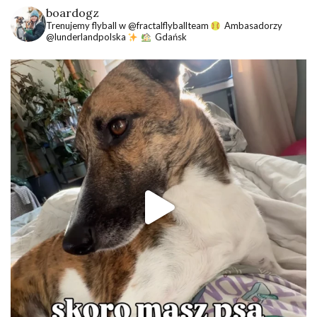
boardogz
Trenujemy flyball w @fractalflyballteam
Ambasadorzy
@lunderlandpolska
Gdańsk