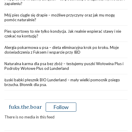
zapaleniu?
Mój pies ciągle się drapie – możliwe przyczyny oraz jak mu mogę
pomóc naturalnie?
Pies sportowy to nie tylko kondycja. Jak realnie wspierać stawy i nie
czekać na kontuzję?
Alergia pokarmowa u psa – dieta eliminacyjna krok po kroku. Moje
doświadczenia z Fuksem i wsparcie przy IBD
Naturalna karma dla psa bez zbóż – testujemy puszki Wołowina Plus i
Podroby Wołowe Plus od Lunderland
Łuski babki płesznik BIO Lunderland – mały wielki pomocnik psiego
brzucha. Błonnik dla psa.
fuks.the.boar
Follow
There is no media in this feed