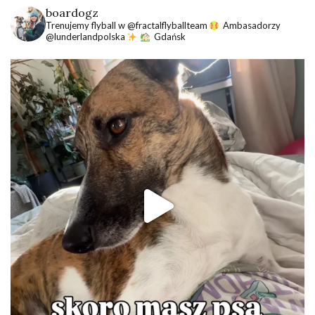
boardogz
Trenujemy flyball w @fractalflyballteam
Ambasadorzy
@lunderlandpolska
Gdańsk