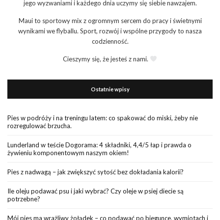
jego wyzwaniami i każdego dnia uczymy się siebie nawzajem.
Maui to sportowy mix z ogromnym sercem do pracy i świetnymi
wynikami we flyballu. Sport, rozwój i wspólne przygody to nasza
codzienność.
Cieszymy się, że jesteś z nami.
Ostatnie wpisy
Pies w podróży i na treningu latem: co spakować do miski, żeby nie
rozregulować brzucha.
Lunderland w teście Dogorama: 4 składniki, 4,4/5 łap i prawda o
żywieniu komponentowym naszym okiem!
Pies z nadwagą – jak zwiększyć sytość bez dokładania kalorii?
Ile oleju podawać psu i jaki wybrać? Czy oleje w psiej diecie są
potrzebne?
Mój pies ma wrażliwy żołądek – co podawać po biegunce, wymiotach i