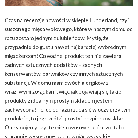
Czas na recenzję nowości w sklepie Lunderland, czyli
suszonego mięsa wołowego, które w naszym domu od
razu zostało jednym z ulubieńców. Myślę, że
przypadnie do gustu nawet najbardziej wybrednym
mięsożercom! Co ważne, produkt ten nie zawiera
żadnych sztucznych dodatków – żadnych
konserwantów, barwników czy innych sztucznych
substancji. W domu mam dwóch alergików z
wrażliwymi żołądkami, więc jak pojawiają się takie
produkty z idealnym prostym składem jestem
zachwycona! To, co od razu rzuca się w oczy przy tym
produkcie, to jego krótki, prosty i bezpieczny skład.
Otrzymujemy czyste mięso wołowe, które zostało
starannie wysuszone, zachowując wszystkie