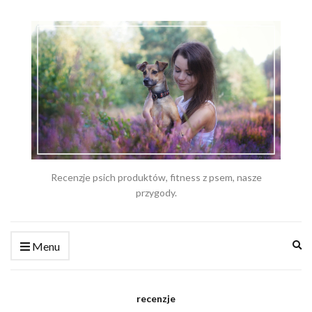
Recenzje psich produktów, fitness z psem, nasze
przygody.
Ex
Menu
se
fo
recenzje