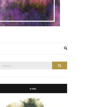
Expand
search
form
Search
Search
or:
o nas