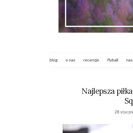
blog
o nas
recenzje
flyball
nas
Najlepsza piłka
Sq
28 styczn