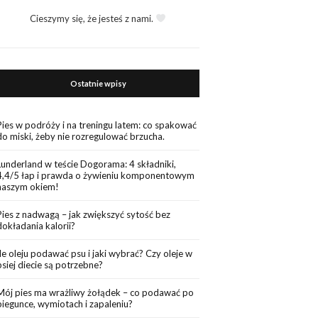
Cieszymy się, że jesteś z nami.
Ostatnie wpisy
Pies w podróży i na treningu latem: co spakować
do miski, żeby nie rozregulować brzucha.
Lunderland w teście Dogorama: 4 składniki,
4,4/5 łap i prawda o żywieniu komponentowym
naszym okiem!
Pies z nadwagą – jak zwiększyć sytość bez
dokładania kalorii?
Ile oleju podawać psu i jaki wybrać? Czy oleje w
psiej diecie są potrzebne?
Mój pies ma wrażliwy żołądek – co podawać po
biegunce, wymiotach i zapaleniu?