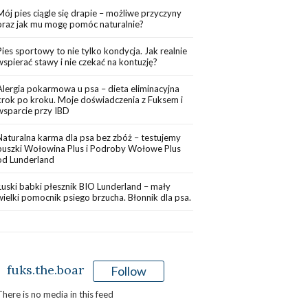
Mój pies ciągle się drapie – możliwe przyczyny
oraz jak mu mogę pomóc naturalnie?
Pies sportowy to nie tylko kondycja. Jak realnie
wspierać stawy i nie czekać na kontuzję?
Alergia pokarmowa u psa – dieta eliminacyjna
krok po kroku. Moje doświadczenia z Fuksem i
wsparcie przy IBD
Naturalna karma dla psa bez zbóż – testujemy
puszki Wołowina Plus i Podroby Wołowe Plus
od Lunderland
Łuski babki płesznik BIO Lunderland – mały
wielki pomocnik psiego brzucha. Błonnik dla psa.
fuks.the.boar
Follow
There is no media in this feed