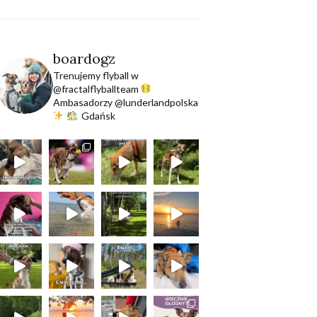
boardogz
Trenujemy flyball w
@fractalflyballteam
Ambasadorzy @lunderlandpolska
Gdańsk