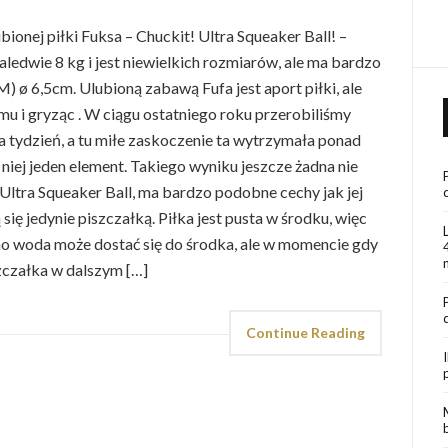
ionej piłki Fuksa – Chuckit! Ultra Squeaker Ball! –
zaledwie 8 kg i jest niewielkich rozmiarów, ale ma bardzo
) ø 6,5cm. Ulubioną zabawą Fufa jest aport piłki, ale
omu i gryząc . W ciągu ostatniego roku przerobiliśmy
ra tydzień, a tu miłe zaskoczenie ta wytrzymała ponad
 niej jeden element. Takiego wyniku jeszcze żadna nie
 Ultra Squeaker Ball, ma bardzo podobne cechy jak jej
się jedynie piszczałką. Piłka jest pusta w środku, więc
o woda może dostać się do środka, ale w momencie gdy
zczałka w dalszym […]
Continue Reading