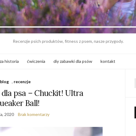
Recenzje psich produktów, fitness z psem, nasze przygody.
za historia
ćwiczenia
diy zabawki dla psów
kontakt
blog
,
recenzje
f
 dla psa – Chuckit! Ultra
ueaker Ball!
ia, 2020
Brak komentarzy