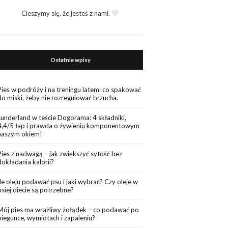
Cieszymy się, że jesteś z nami.
Ostatnie wpisy
Pies w podróży i na treningu latem: co spakować
do miski, żeby nie rozregulować brzucha.
Lunderland w teście Dogorama: 4 składniki,
4,4/5 łap i prawda o żywieniu komponentowym
naszym okiem!
Pies z nadwagą – jak zwiększyć sytość bez
dokładania kalorii?
Ile oleju podawać psu i jaki wybrać? Czy oleje w
psiej diecie są potrzebne?
Mój pies ma wrażliwy żołądek – co podawać po
biegunce, wymiotach i zapaleniu?