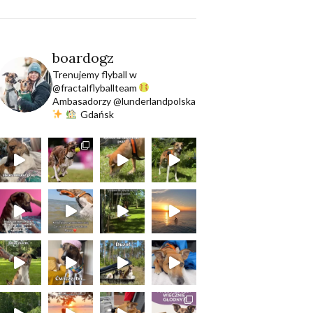
boardogz
Trenujemy flyball w
@fractalflyballteam
Ambasadorzy @lunderlandpolska
Gdańsk