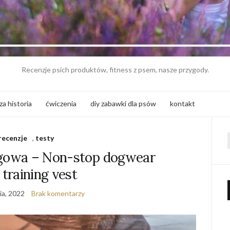
Recenzje psich produktów, fitness z psem, nasze przygody.
za historia
ćwiczenia
diy zabawki dla psów
kontakt
recenzje
,
testy
f
ngowa – Non-stop dogwear
training vest
ia, 2022
Brak komentarzy