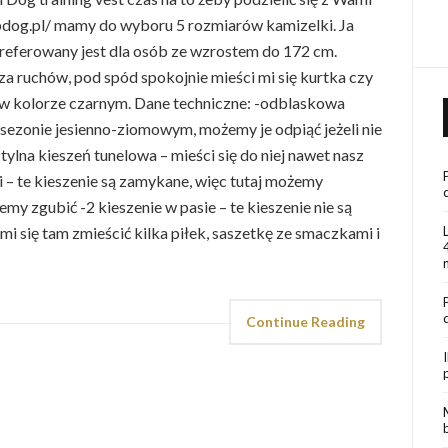
opdog.pl/ mamy do wyboru 5 rozmiarów kamizelki. Ja
referowany jest dla osób ze wzrostem do 172 cm.
cza ruchów, pod spód spokojnie mieści mi się kurtka czy
e w kolorze czarnym. Dane techniczne: -odblaskowa
ezonie jesienno-ziomowym, możemy je odpiąć jeżeli nie
tylna kieszeń tunelowa – mieści się do niej nawet nasz
si – te kieszenie są zamykane, więc tutaj możemy
my zgubić -2 kieszenie w pasie – te kieszenie nie są
i się tam zmieścić kilka piłek, saszetkę ze smaczkami i
Continue Reading