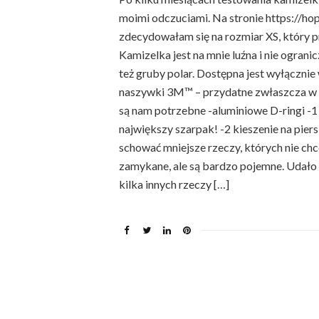
moimi odczuciami. Na stronie https://h
zdecydowałam się na rozmiar XS, który p
Kamizelka jest na mnie luźna i nie ograni
też gruby polar. Dostępna jest wyłączni
naszywki 3M™ – przydatne zwłaszcza w s
są nam potrzebne -aluminiowe D-ringi -1 
największy szarpak! -2 kieszenie na pier
schować mniejsze rzeczy, których nie chce
zamykane, ale są bardzo pojemne. Udało m
kilka innych rzeczy […]