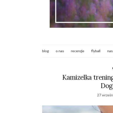
blog
o nas
recenzje
flyball
nas
Kamizelka treni
Dog 
27 wrześn