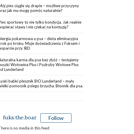
Mój pies ciągle się drapie – możliwe przyczyny
oraz jak mu mogę pomóc naturalnie?
Pies sportowy to nie tylko kondycja. Jak realnie
wspierać stawy i nie czekać na kontuzję?
Alergia pokarmowa u psa – dieta eliminacyjna
krok po kroku. Moje doświadczenia z Fuksem i
wsparcie przy IBD
Naturalna karma dla psa bez zbóż – testujemy
puszki Wołowina Plus i Podroby Wołowe Plus
od Lunderland
Łuski babki płesznik BIO Lunderland – mały
wielki pomocnik psiego brzucha. Błonnik dla psa.
fuks.the.boar
Follow
There is no media in this feed