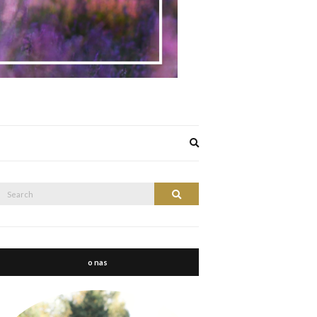
Expand
search
form
Search
Search
or:
o nas