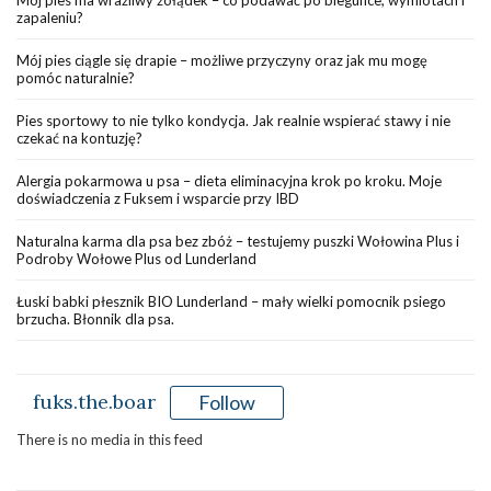
zapaleniu?
Mój pies ciągle się drapie – możliwe przyczyny oraz jak mu mogę
pomóc naturalnie?
Pies sportowy to nie tylko kondycja. Jak realnie wspierać stawy i nie
czekać na kontuzję?
Alergia pokarmowa u psa – dieta eliminacyjna krok po kroku. Moje
doświadczenia z Fuksem i wsparcie przy IBD
Naturalna karma dla psa bez zbóż – testujemy puszki Wołowina Plus i
Podroby Wołowe Plus od Lunderland
Łuski babki płesznik BIO Lunderland – mały wielki pomocnik psiego
brzucha. Błonnik dla psa.
fuks.the.boar
Follow
There is no media in this feed