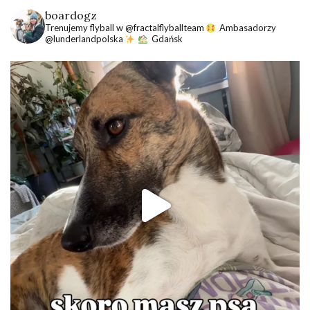
boardogz
Trenujemy flyball w @fractalflyballteam
Ambasadorzy
@lunderlandpolska
Gdańsk