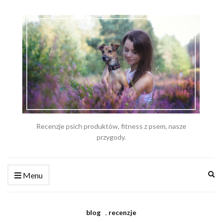
Recenzje psich produktów, fitness z psem, nasze
przygody.
Ex
Menu
se
fo
blog
,
recenzje