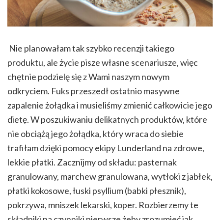
Nie planowałam tak szybko recenzji takiego
produktu, ale życie pisze własne scenariusze, więc
chętnie podzielę się z Wami naszym nowym
odkryciem. Fuks przeszedł ostatnio masywne
zapalenie żołądka i musieliśmy zmienić całkowicie jego
dietę. W poszukiwaniu delikatnych produktów, które
nie obciążą jego żołądka, który wraca do siebie
trafiłam dzięki pomocy ekipy Lunderland na zdrowe,
lekkie płatki. Zacznijmy od składu: pasternak
granulowany, marchew granulowana, wytłoki z jabłek,
płatki kokosowe, łuski psyllium (babki płesznik),
pokrzywa, mniszek lekarski, koper. Rozbierzemy te
składniki na czynniki pierwsze żeby zrozumieć jak