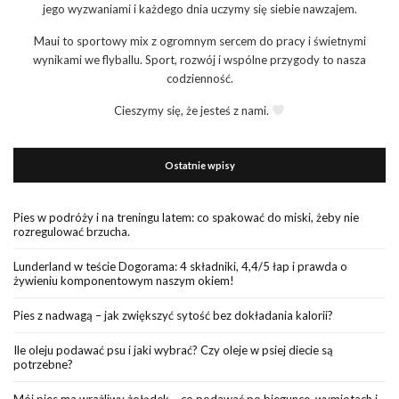
jego wyzwaniami i każdego dnia uczymy się siebie nawzajem.
Maui to sportowy mix z ogromnym sercem do pracy i świetnymi
wynikami we flyballu. Sport, rozwój i wspólne przygody to nasza
codzienność.
Cieszymy się, że jesteś z nami.
Ostatnie wpisy
Pies w podróży i na treningu latem: co spakować do miski, żeby nie
rozregulować brzucha.
Lunderland w teście Dogorama: 4 składniki, 4,4/5 łap i prawda o
żywieniu komponentowym naszym okiem!
Pies z nadwagą – jak zwiększyć sytość bez dokładania kalorii?
Ile oleju podawać psu i jaki wybrać? Czy oleje w psiej diecie są
potrzebne?
Mój pies ma wrażliwy żołądek – co podawać po biegunce, wymiotach i