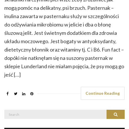
mogą pomóc na delikatny, psi brzuch. Pasternak –
inulina zawarta w pasternaku służy w szczególności
do odżywiania mikrobiomu w jelicie i dba o błonę
śluzową jelit. Jest świetnym dodatkiem dla zdrowia
układu moczowego. Jest bogaty w antyoksydanty,
dietetyczny błonnik oraz witaminy tj. C i B6. Fun fact –
dopóki nie natknęłam się na suszony pasternak w
sklepie Lunderland nie miałam pojęcia, że psy mogą go
jeść […]
Continue Reading
Search
Search
for: