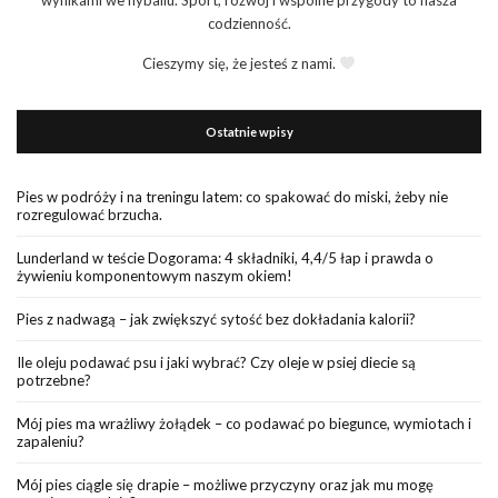
codzienność.
Cieszymy się, że jesteś z nami.
Ostatnie wpisy
Pies w podróży i na treningu latem: co spakować do miski, żeby nie
rozregulować brzucha.
Lunderland w teście Dogorama: 4 składniki, 4,4/5 łap i prawda o
żywieniu komponentowym naszym okiem!
Pies z nadwagą – jak zwiększyć sytość bez dokładania kalorii?
Ile oleju podawać psu i jaki wybrać? Czy oleje w psiej diecie są
potrzebne?
Mój pies ma wrażliwy żołądek – co podawać po biegunce, wymiotach i
zapaleniu?
Mój pies ciągle się drapie – możliwe przyczyny oraz jak mu mogę