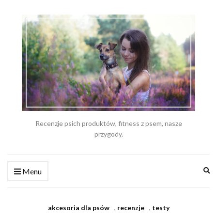
Recenzje psich produktów, fitness z psem, nasze
przygody.
Ex
Menu
se
fo
akcesoria dla psów
,
recenzje
,
testy