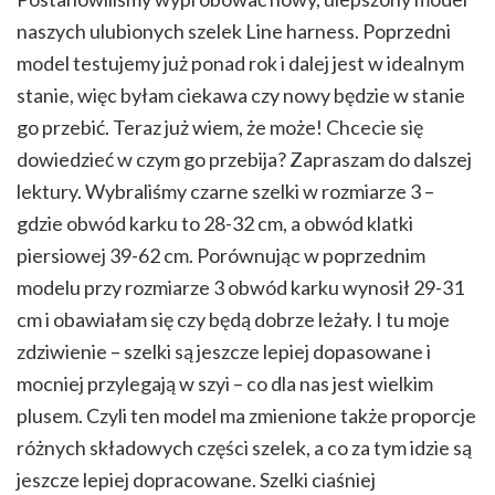
naszych ulubionych szelek Line harness. Poprzedni
model testujemy już ponad rok i dalej jest w idealnym
stanie, więc byłam ciekawa czy nowy będzie w stanie
go przebić. Teraz już wiem, że może! Chcecie się
dowiedzieć w czym go przebija? Zapraszam do dalszej
lektury. Wybraliśmy czarne szelki w rozmiarze 3 –
gdzie obwód karku to 28-32 cm, a obwód klatki
piersiowej 39-62 cm. Porównując w poprzednim
modelu przy rozmiarze 3 obwód karku wynosił 29-31
cm i obawiałam się czy będą dobrze leżały. I tu moje
zdziwienie – szelki są jeszcze lepiej dopasowane i
mocniej przylegają w szyi – co dla nas jest wielkim
plusem. Czyli ten model ma zmienione także proporcje
różnych składowych części szelek, a co za tym idzie są
jeszcze lepiej dopracowane. Szelki ciaśniej