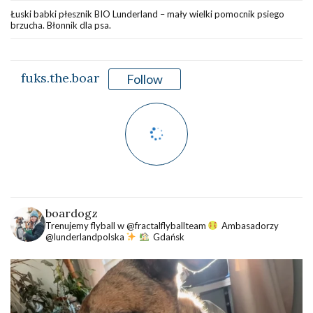
Łuski babki płesznik BIO Lunderland – mały wielki pomocnik psiego
brzucha. Błonnik dla psa.
fuks.the.boar
Follow
boardogz
Trenujemy flyball w @fractalflyballteam
Ambasadorzy
@lunderlandpolska
Gdańsk