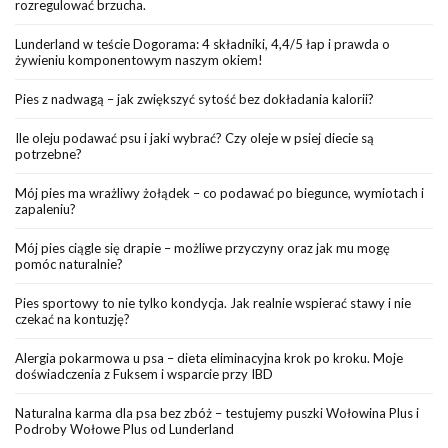
rozregulować brzucha.
Lunderland w teście Dogorama: 4 składniki, 4,4/5 łap i prawda o
żywieniu komponentowym naszym okiem!
Pies z nadwagą – jak zwiększyć sytość bez dokładania kalorii?
Ile oleju podawać psu i jaki wybrać? Czy oleje w psiej diecie są
potrzebne?
Mój pies ma wrażliwy żołądek – co podawać po biegunce, wymiotach i
zapaleniu?
Mój pies ciągle się drapie – możliwe przyczyny oraz jak mu mogę
pomóc naturalnie?
Pies sportowy to nie tylko kondycja. Jak realnie wspierać stawy i nie
czekać na kontuzję?
Alergia pokarmowa u psa – dieta eliminacyjna krok po kroku. Moje
doświadczenia z Fuksem i wsparcie przy IBD
Naturalna karma dla psa bez zbóż – testujemy puszki Wołowina Plus i
Podroby Wołowe Plus od Lunderland