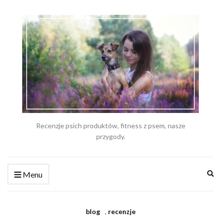
Recenzje psich produktów, fitness z psem, nasze
przygody.
Ex
Menu
se
fo
blog
,
recenzje