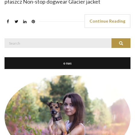
płaszcz Non-stop dogwear Glacier jacket
Continue Reading
Search
Search
for:
o nas