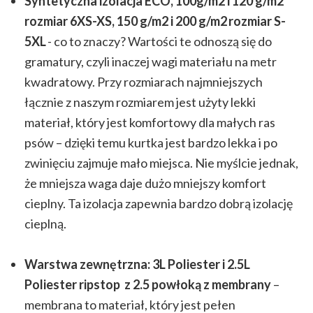
Syntetyczna izolacja ECO, 100g/m2 i 120 g/m2
rozmiar 6XS-XS, 150 g/m2 i 200 g/m2 rozmiar S-
5XL
- co to znaczy? Wartości te odnoszą się do
gramatury, czyli inaczej wagi materiału na metr
kwadratowy. Przy rozmiarach najmniejszych
łącznie z naszym rozmiarem jest użyty lekki
materiał, który jest komfortowy dla małych ras
psów – dzięki temu kurtka jest bardzo lekka i po
zwinięciu zajmuje mało miejsca. Nie myślcie jednak,
że mniejsza waga daje dużo mniejszy komfort
cieplny. Ta izolacja zapewnia bardzo dobrą izolację
cieplną.
Warstwa zewnętrzna: 3L Poliester i 2.5L
Poliester ripstop z 2.5 powłoką z membrany
–
membrana to materiał, który jest pełen