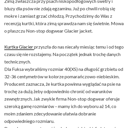
Zimą zwłaszcza przy psach niskopodłogowych swetry i
bluzy dla psów nie zdają egzaminu. Już po chwili robią się
mokre i zamiast grzać chłodzą. Przychodzimy do Was z
recenzją kurtki, która zimą sprawdza nam się świetnie. Mowa
o płaszczu Non-stop dogwear Glacier jacket.
Kurtka Glacier
przyszła do nas niecały miesiąc temu i od tego
czasu się nie rozstajemy. Na początek jednak trochę danych
technicznych.
Dla Fuksa wybraliśmy rozmiar 40(XS) na długość grzbietu od
32-36 centymetrów w kolorze pomarańczowo-niebieskim.
Producent zaznacza, że kurtka powinna wyglądać na psie na
trochę za dużą żeby odpowiednio chronić od warunków
zewnętrznych. Jak zwykle firma Non-stop dogwear oferuje
szeroką gamę rozmiarów – mamy ich do wyboru aż 14, co
moim zdaniem zdecydowanie ułatwia dobranie
odpowiedniego rozmiaru.