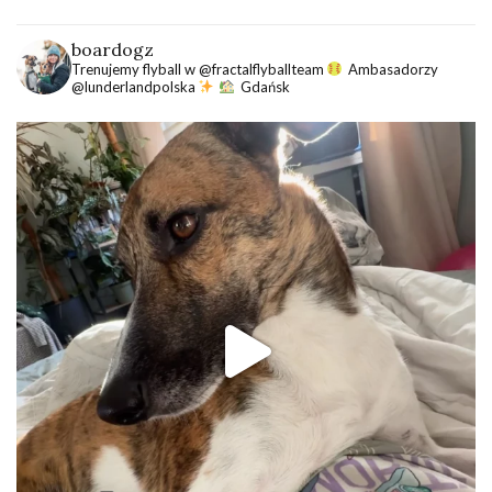
boardogz
Trenujemy flyball w @fractalflyballteam
Ambasadorzy
@lunderlandpolska
Gdańsk