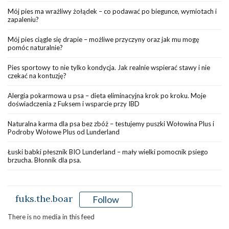
Mój pies ma wrażliwy żołądek – co podawać po biegunce, wymiotach i
zapaleniu?
Mój pies ciągle się drapie – możliwe przyczyny oraz jak mu mogę
pomóc naturalnie?
Pies sportowy to nie tylko kondycja. Jak realnie wspierać stawy i nie
czekać na kontuzję?
Alergia pokarmowa u psa – dieta eliminacyjna krok po kroku. Moje
doświadczenia z Fuksem i wsparcie przy IBD
Naturalna karma dla psa bez zbóż – testujemy puszki Wołowina Plus i
Podroby Wołowe Plus od Lunderland
Łuski babki płesznik BIO Lunderland – mały wielki pomocnik psiego
brzucha. Błonnik dla psa.
fuks.the.boar
Follow
There is no media in this feed