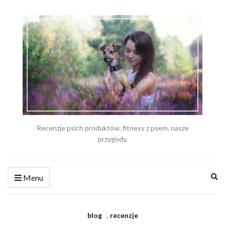
Recenzje psich produktów, fitness z psem, nasze
przygody.
Ex
Menu
se
fo
blog
,
recenzje