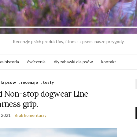
Recenzje psich produktów, fitness z psem, nasze przygody.
za historia
ćwiczenia
diy zabawki dla psów
kontakt
dla psów
,
recenzje
,
testy
f
ki Non-stop dogwear Line
rness grip.
, 2021
Brak komentarzy