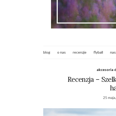
blog
o nas
recenzje
flyball
nas
akcesoria 
Recenzja – Szel
ha
25 maja