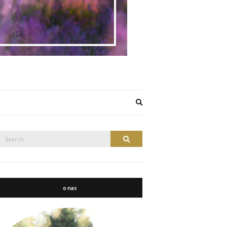
Expand
search
form
Search
Search
or:
o nas