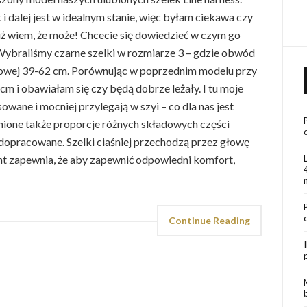
i dalej jest w idealnym stanie, więc byłam ciekawa czy
uż wiem, że może! Chcecie się dowiedzieć w czym go
 Wybraliśmy czarne szelki w rozmiarze 3 – gdzie obwód
siowej 39-62 cm. Porównując w poprzednim modelu przy
m i obawiałam się czy będą dobrze leżały. I tu moje
sowane i mocniej przylegają w szyi – co dla nas jest
nione także proporcje różnych składowych części
ej dopracowane. Szelki ciaśniej przechodzą przez głowę
ent zapewnia, że aby zapewnić odpowiedni komfort,
Continue Reading