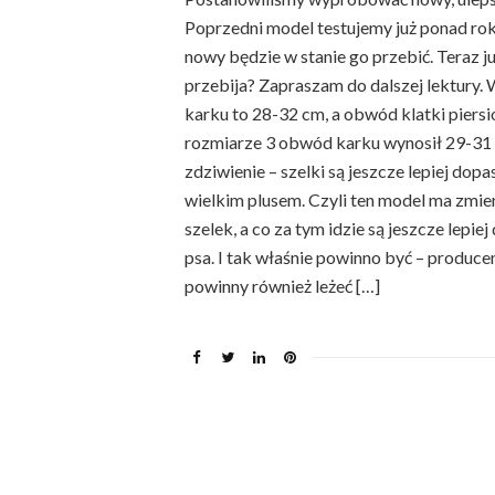
Poprzedni model testujemy już ponad rok 
nowy będzie w stanie go przebić. Teraz j
przebija? Zapraszam do dalszej lektury.
karku to 28-32 cm, a obwód klatki pier
rozmiarze 3 obwód karku wynosił 29-31 c
zdziwienie – szelki są jeszcze lepiej dopa
wielkim plusem. Czyli ten model ma zmie
szelek, a co za tym idzie są jeszcze lepi
psa. I tak właśnie powinno być – produc
powinny również leżeć […]