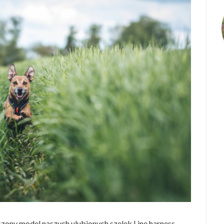
ony model naszych ulubionych szelek Line harness.