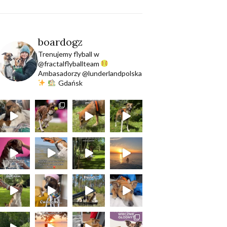
boardogz
Trenujemy flyball w
@fractalflyballteam
Ambasadorzy @lunderlandpolska
Gdańsk