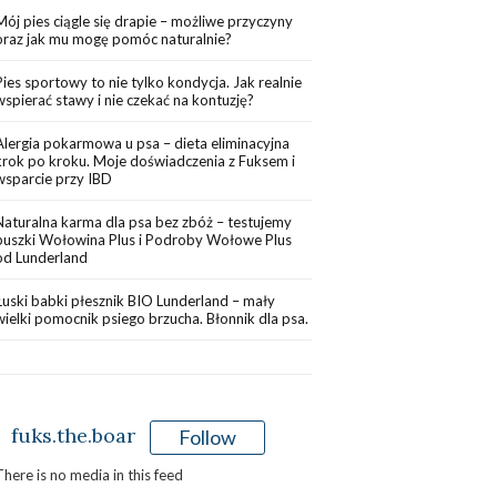
Mój pies ciągle się drapie – możliwe przyczyny
oraz jak mu mogę pomóc naturalnie?
Pies sportowy to nie tylko kondycja. Jak realnie
wspierać stawy i nie czekać na kontuzję?
Alergia pokarmowa u psa – dieta eliminacyjna
krok po kroku. Moje doświadczenia z Fuksem i
wsparcie przy IBD
Naturalna karma dla psa bez zbóż – testujemy
puszki Wołowina Plus i Podroby Wołowe Plus
od Lunderland
Łuski babki płesznik BIO Lunderland – mały
wielki pomocnik psiego brzucha. Błonnik dla psa.
fuks.the.boar
Follow
There is no media in this feed