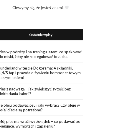
Cieszymy się, że jesteś z nami.
Ostatnie wpisy
Pies w podróży i na treningu latem: co spakować
do miski, żeby nie rozregulować brzucha.
Lunderland w teście Dogorama: 4 składniki,
4,4/5 łap i prawda o żywieniu komponentowym
naszym okiem!
Pies z nadwagą – jak zwiększyć sytość bez
dokładania kalorii?
Ile oleju podawać psu i jaki wybrać? Czy oleje w
psiej diecie są potrzebne?
Mój pies ma wrażliwy żołądek – co podawać po
biegunce, wymiotach i zapaleniu?